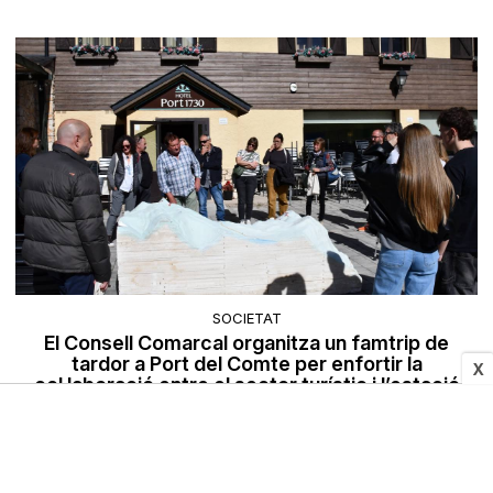
SOCIETAT
El Consell Comarcal organitza un famtrip de
tardor a Port del Comte per enfortir la
X
col·laboració entre el sector turístic i l’estació
d’esquí
25/10/2025