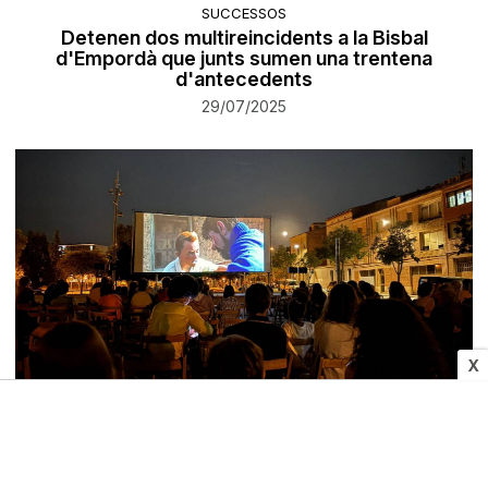
SUCCESSOS
Detenen dos multireincidents a la Bisbal
d'Empordà que junts sumen una trentena
d'antecedents
29/07/2025
X
CULTURA I MITJANS
Unes 1.800 persones participen en les activitats
d'estiu per fomentar la convivència i el català a