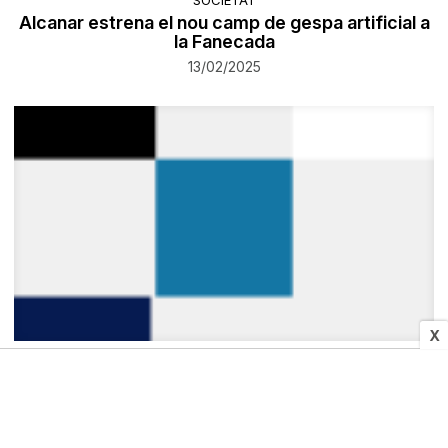
SOCIETAT
Alcanar estrena el nou camp de gespa artificial a
la Fanecada
13/02/2025
X
CULTURA I MITJANS
La UPC Manresa acull una nova edició de
l'Olimpíada de Geologia
13/02/2025