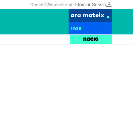
|
|
Iniciar Sessió
Cerca
Newsletters
ara mateix
19:38