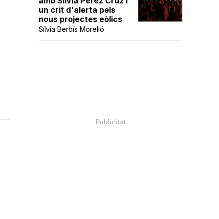
amb Sílvia Pérez Cruz i
un crit d'alerta pels
nous projectes eòlics
Sílvia Berbís Morelló