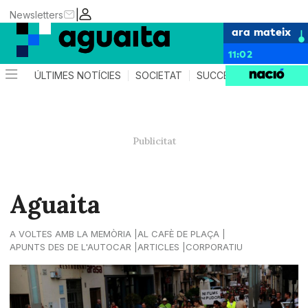
|
Newsletters
ara mateix
11:02
ÚLTIMES NOTÍCIES
SOCIETAT
SUCCESSOS
AGEND
Aguaita
A VOLTES AMB LA MEMÒRIA
AL CAFÈ DE PLAÇA
APUNTS DES DE L'AUTOCAR
ARTICLES
CORPORATIU