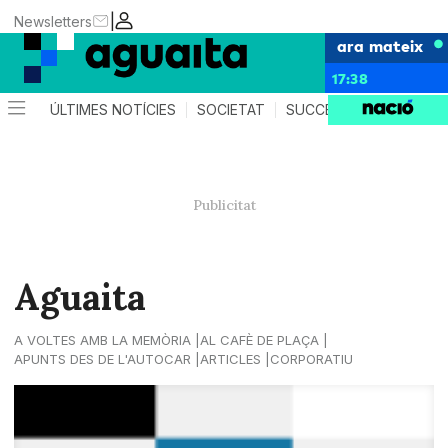
|
Newsletters
ara mateix
17:38
ÚLTIMES NOTÍCIES
SOCIETAT
SUCCESSOS
AGEND
Aguaita
A VOLTES AMB LA MEMÒRIA
AL CAFÈ DE PLAÇA
APUNTS DES DE L'AUTOCAR
ARTICLES
CORPORATIU