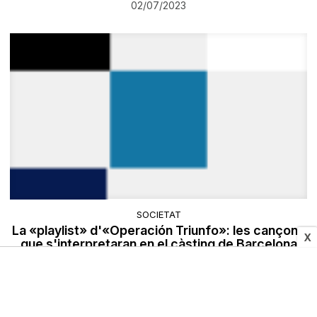
02/07/2023
SOCIETAT
La «playlist» d'«Operación Triunfo»: les cançons
X
que s'interpretaran en el càsting de Barcelona
02/07/2023