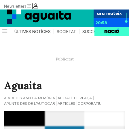
|
Newsletters
ara mateix
20:58
ÚLTIMES NOTÍCIES
SOCIETAT
SUCCESSOS
AGEND
Aguaita
A VOLTES AMB LA MEMÒRIA
AL CAFÈ DE PLAÇA
APUNTS DES DE L'AUTOCAR
ARTICLES
CORPORATIU