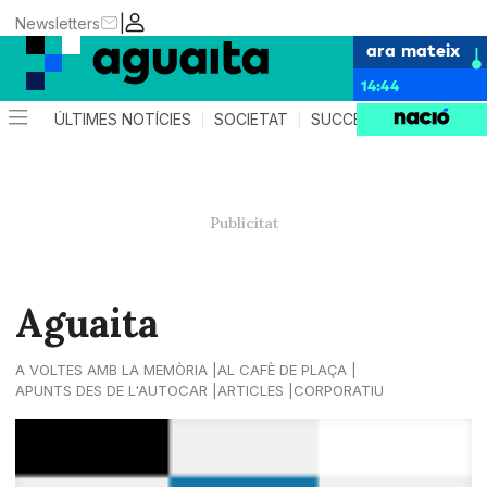
|
Newsletters
ara mateix
14:44
ÚLTIMES NOTÍCIES
SOCIETAT
SUCCESSOS
AGEND
Aguaita
A VOLTES AMB LA MEMÒRIA
AL CAFÈ DE PLAÇA
APUNTS DES DE L'AUTOCAR
ARTICLES
CORPORATIU