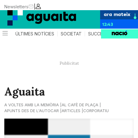
|
Newsletters
ara mateix
12:43
ÚLTIMES NOTÍCIES
SOCIETAT
SUCCESSOS
AGEND
Aguaita
A VOLTES AMB LA MEMÒRIA
AL CAFÈ DE PLAÇA
APUNTS DES DE L'AUTOCAR
ARTICLES
CORPORATIU