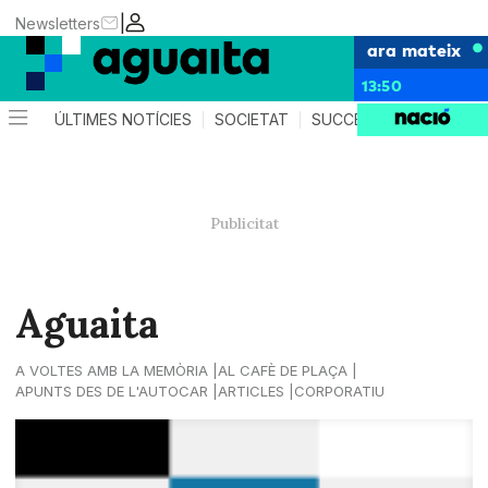
|
Newsletters
ara mateix
13:50
ÚLTIMES NOTÍCIES
SOCIETAT
SUCCESSOS
AGEND
Aguaita
A VOLTES AMB LA MEMÒRIA
AL CAFÈ DE PLAÇA
APUNTS DES DE L'AUTOCAR
ARTICLES
CORPORATIU