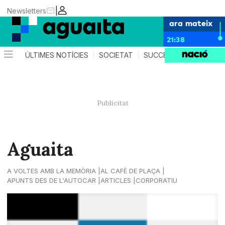
|
Newsletters
ara mateix
21:38
ÚLTIMES NOTÍCIES
SOCIETAT
SUCCESSOS
AGEND
Aguaita
A VOLTES AMB LA MEMÒRIA
AL CAFÈ DE PLAÇA
APUNTS DES DE L'AUTOCAR
ARTICLES
CORPORATIU