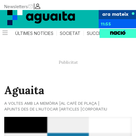
|
Newsletters
ara mateix
11:55
ÚLTIMES NOTÍCIES
SOCIETAT
SUCCESSOS
AGEND
Aguaita
A VOLTES AMB LA MEMÒRIA
AL CAFÈ DE PLAÇA
APUNTS DES DE L'AUTOCAR
ARTICLES
CORPORATIU