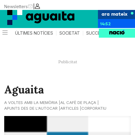
|
Newsletters
ara mateix
14:52
ÚLTIMES NOTÍCIES
SOCIETAT
SUCCESSOS
AGEND
Aguaita
A VOLTES AMB LA MEMÒRIA
AL CAFÈ DE PLAÇA
APUNTS DES DE L'AUTOCAR
ARTICLES
CORPORATIU