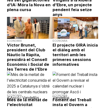
d'IA: Móra la Nova en
d'Ebre, un projecte
plena cursa
pendent feia setze
anys
ECONOMIA
ECONOMIA
Víctor Brunet,
El projecte GIRA inicia
president del Club
el diàleg amb el
Nàutic la Ràpita,
territori amb les
presidirà el Consell
primeres sessions
Econòmic i Social de
informatives
les Terres de l'Ebre
ECONOMIA
ECONOMIA
Més de la meitat de
Foment del Treball
l'electricitat
insta el Govern a