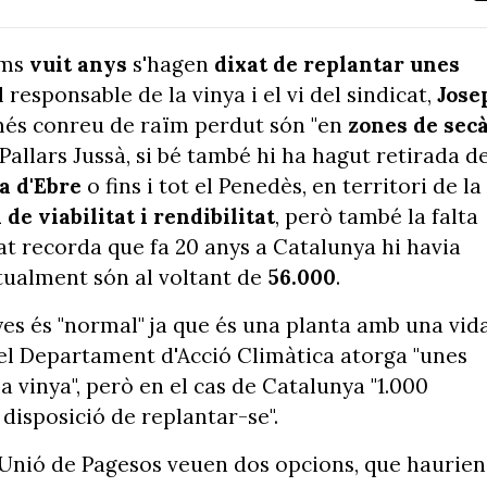
ims
vuit anys
s'hagen
dixat de replantar unes
 responsable de la vinya i el vi del sindicat,
Jose
més conreu de raïm perdut són "en
zones de sec
Pallars Jussà, si bé també hi ha hagut retirada d
ra d'Ebre
o fins i tot el Penedès, en territori de la
de viabilitat i rendibilitat
, però també la falta
at recorda que fa 20 anys a Catalunya hi havia
tualment són al voltant de
56.000
.
es és "normal" ja que és una planta amb una vid
u el Departament d'Acció Climàtica atorga "unes
 vinya", però en el cas de Catalunya "1.000
disposició de replantar-se".
d'Unió de Pagesos veuen dos opcions, que haurien