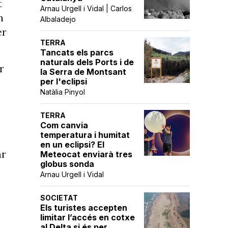
t
Arnau Urgell i Vidal | Carlos
n
Albaladejo
er
TERRA
Tancats els parcs
naturals dels Ports i de
r
la Serra de Montsant
per l'eclipsi
Natàlia Pinyol
TERRA
Com canvia
temperatura i humitat
en un eclipsi? El
ar
Meteocat enviarà tres
globus sonda
Arnau Urgell i Vidal
SOCIETAT
Els turistes accepten
limitar l’accés en cotxe
al Delta si és per