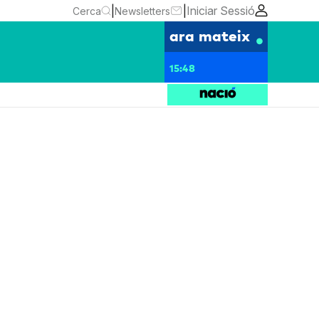
|
|
Iniciar Sessió
Cerca
Newsletters
ara mateix
15:48