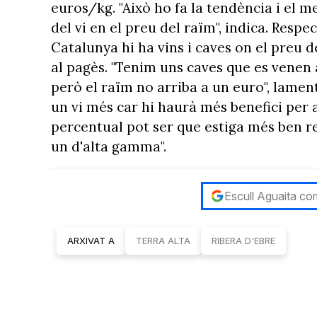
euros/kg. "Això ho fa la tendència i el m
del vi en el preu del raïm", indica. Resp
Catalunya hi ha vins i caves on el preu 
al pagès. "Tenim uns caves que es venen a
però el raïm no arriba a un euro", lament
un vi més car hi haurà més benefici per a
percentual pot ser que estiga més ben re
un d'alta gamma".
Escull Aguaita com
ARXIVAT A
TERRA ALTA
RIBERA D'EBRE