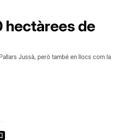
00 hectàrees de
Pallars Jussà, però també en llocs com la
book
ail