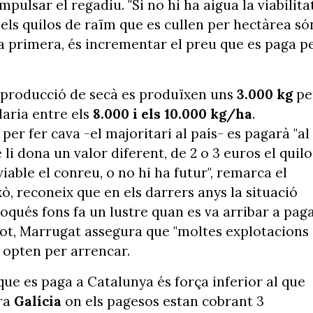
ulsar el regadiu. "Si no hi ha aigua la viabilita
 els quilos de raïm que es cullen per hectàrea só
 la primera, és incrementar el preu que es paga p
 producció de secà es produïxen uns
3.000 kg
pe
laria entre els
8.000 i els 10.000 kg/ha
.
per fer cava -el majoritari al país- es pagarà "al
se li dona un valor diferent, de 2 o 3 euros el quilo
able el conreu, o no hi ha futur", remarca el
ò, reconeix que en els darrers anys la situació
toqués fons fa un lustre quan es va arribar a pag
 tot, Marrugat assegura que "moltes explotacions
s opten per arrencar.
ue es paga a Catalunya és força inferior al que
ara
Galícia
on els pagesos estan cobrant 3