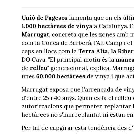
Unió de Pagesos
lamenta que en els últ
1.000 hectàrees de vinya
a Catalunya. El
Marrugat
, concreta que les zones amb 
com la Conca de Barberà, l'Alt Camp i el 
ceps en llocs com la
Terra Alta, la Ribe
DO Cava. "El principal motiu és la
manca 
de
relleu
" generacional, explica. Marrug
unes
60.000 hectàrees
de vinya i que ac
Marrugat exposa que l'arrencada de viny
d'entre 25 i 40 anys. Quan es fa el relle
autoritzacions que permeten replantar la
hectàrees no s'han replantat ni estan en 
Per tal de capgirar esta tendència des 