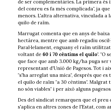
de ser complementàries. La primera és imp
del conreu es fa més complicada", ja que
menors. L'altra alternativa, vinculada a
quilo de raïm.
Marrugat comenta que en anys de baixa
hectàrea, mentre que amb regadiu oscil·
Paral·lelament, enguany el raïm utilitzat 
voltant de
60 i 70 cèntims el quilo
". "O 
que face que amb 3.000 kg/ha puga ser vi
representant d'Unió de Pagesos. Tot i aix
"s'ha arreglat una mica", després que es 
el quilo de raïm "a 30 cèntims". Malgrat
no són viables" i per això alguns pageso
Des del sindicat remarquen que el preu q
s'aplica en altres zones de l'Estat, com 