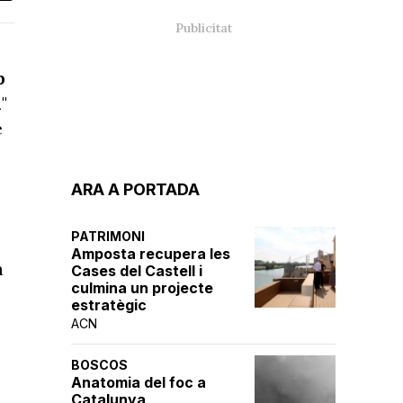
p
à
"
e
ARA A PORTADA
PATRIMONI
Amposta recupera les
a
Cases del Castell i
culmina un projecte
estratègic
ACN
BOSCOS
Anatomia del foc a
Catalunya