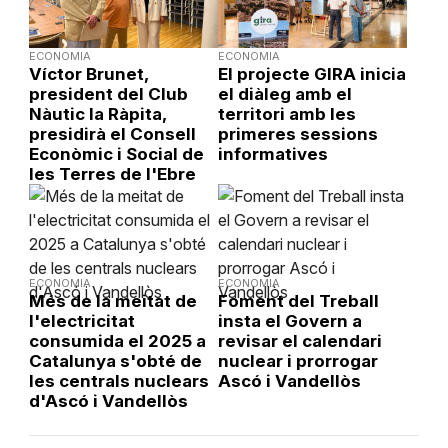
ECONOMIA
ECONOMIA
Víctor Brunet,
El projecte GIRA inicia
president del Club
el diàleg amb el
Nàutic la Ràpita,
territori amb les
presidirà el Consell
primeres sessions
Econòmic i Social de
informatives
les Terres de l'Ebre
ECONOMIA
ECONOMIA
Més de la meitat de
Foment del Treball
l'electricitat
insta el Govern a
consumida el 2025 a
revisar el calendari
Catalunya s'obté de
nuclear i prorrogar
les centrals nuclears
Ascó i Vandellòs
d'Ascó i Vandellòs