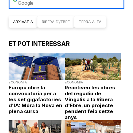
Google
ARXIVAT A
RIBERA D\'EBRE
TERRA ALTA
ET POT INTERESSAR
ECONOMIA
ECONOMIA
Europa obre la
Reactiven les obres
convocatòria per a
del regadiu de
les set gigafactories
Vingalis a la Ribera
d'IA: Móra la Nova en
d'Ebre, un projecte
plena cursa
pendent feia setze
anys