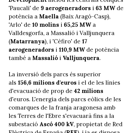
'Paucali' de
9 aerogeneradors
i
63 MW
de
potència a
Maella
(Baix Aragó-Casp),
'Arlo' de
10 molins
i
65,25 MW
a
Valldesgorfa, a Massalió i Valljunquera
(
Matarranya
), i 'Céfiro' de
17
aerogeneradors
i
110,9 MW
de potència
també a
Massalió
i
Valljunquera
.
La inversió dels parcs és superior
als
156,6 milions d'euros
i el de les línies
d'evacuació de prop de
42 milions
d'euros. L'energia dels parcs eòlics de les
comarques de la franja aragonesa amb
les Terres de l'Ebre s'evacuarà fins a la
subestació
Ascó 400 kV
, propietat de Red
Eléctrica de España (
REE
), i ja es disposa