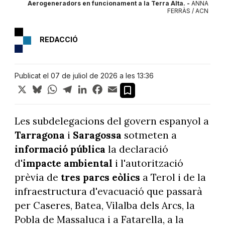
Aerogeneradors en funcionament a la Terra Alta. -
ANNA
FERRÀS / ACN
REDACCIÓ
Publicat el 07 de juliol de 2026 a les 13:36
X
Bluesky
WhatsApp
Telegram
LinkedIn
Facebook
Email
Les subdelegacions del govern espanyol a
Tarragona
i
Saragossa
sotmeten a
informació pública
la declaració
d'
impacte
ambiental
i l'autorització
prèvia de
tres parcs eòlics
a Terol i de la
infraestructura d'evacuació que passarà
per Caseres, Batea, Vilalba dels Arcs, la
Pobla de Massaluca i a Fatarella, a la