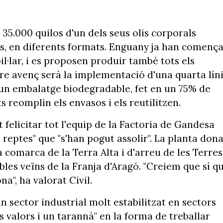
 35.000 quilos d'un dels seus olis corporals
ats, en diferents formats. Enguany ja han comença
il·lar, i es proposen produir també tots els
re avenç serà la implementació d'una quarta lín
, un embalatge biodegradable, fet en un 75% de
s reomplin els envasos i els reutilitzen.
t felicitar tot l'equip de la Factoria de Gandesa
 reptes" que "s'han pogut assolir". La planta don
 comarca de la Terra Alta i d'arreu de les Terres
bles veïns de la Franja d'Aragó. "Creiem que sí q
a", ha valorat Civil.
un sector industrial molt estabilitzat en sectors
 valors i un tarannà" en la forma de treballar