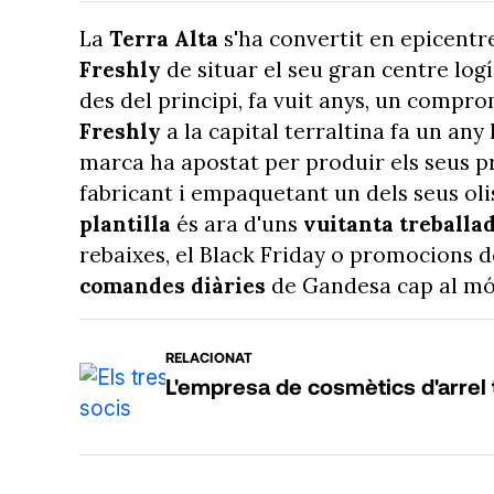
La
Terra Alta
s'ha convertit en epicentr
Freshly
de situar el seu gran centre logí
des del principi, fa vuit anys, un compro
Freshly
a la capital terraltina fa un any h
marca ha apostat per produir els seus 
fabricant i empaquetant un dels seus olis
plantilla
és ara d'uns
vuitanta treballa
rebaixes, el Black Friday o promocions de
comandes diàries
de Gandesa cap al mó
RELACIONAT
L'empresa de cosmètics d'arrel 