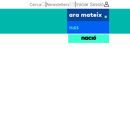
|
|
Iniciar Sessió
Cerca
Newsletters
ara mateix
11:55