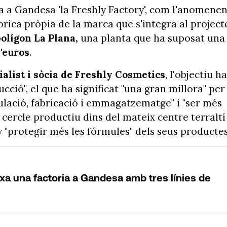
xa a Gandesa 'la Freshly Factory', com l'anomene
brica pròpia de la marca que s'integra al project
olígon La Plana,
una planta que ha suposat una
d'euros
.
ialist i sòcia de Freshly Cosmetics
, l'objectiu ha
cció", el que ha significat "una gran millora" per
lació, fabricació i emmagatzematge" i "ser més
 cercle productiu dins del mateix centre terraltí
y "protegir més les fórmules" dels seus productes
a una factoria a Gandesa amb tres línies de