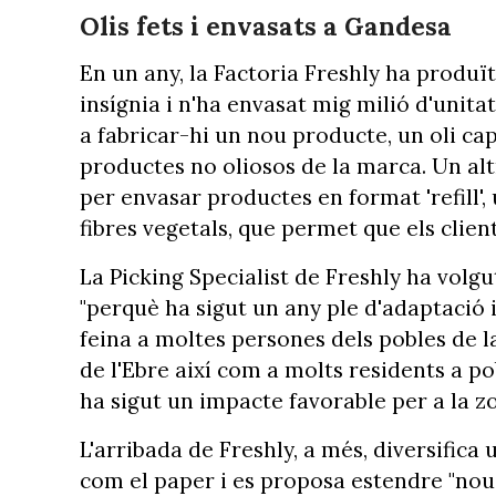
Olis fets i envasats a Gandesa
En un any, la Factoria Freshly ha produït
insígnia i n'ha envasat mig milió d'unit
a fabricar-hi un nou producte, un oli cap
productes no oliosos de la marca. Un alt
per envasar productes en format 'refill'
fibres vegetals, que permet que els client
La Picking Specialist de Freshly ha volgu
"perquè ha sigut un any ple d'adaptació i
feina a moltes persones dels pobles de la
de l'Ebre així com a molts residents a po
ha sigut un impacte favorable per a la zon
L'arribada de Freshly, a més, diversifica 
com el paper i es proposa estendre "nous