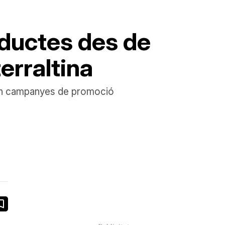
oductes des de
terraltina
a en campanyes de promoció
book
ail