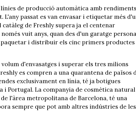
s línies de producció automàtica amb rendiment
t. L'any passat es van envasar i etiquetar més d'
l catàleg de Freshly supera ja el centenar
n només vuit anys, quan des d'un garatge persona
mpaquetar i distribuir els cinc primers productes
el volum d'envasatges i superar els tres milions
e Freshly es compren a una quarantena de països 
ndes exclusivament en línia, té ja botigues
nça i Portugal. La companyia de cosmètica natural
 de l'àrea metropolitana de Barcelona, té una
·labora sempre que pot amb altres indústries de les