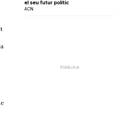
el seu futur polític
ACN
t
ia
a
ue