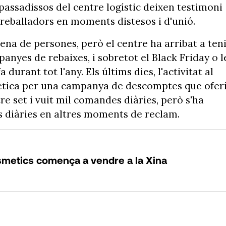
s passadissos del centre logístic deixen testimoni
 treballadors en moments distesos i d'unió.
ena de persones, però el centre ha arribat a ten
nyes de rebaixes, i sobretot el Black Friday o l
urant tot l'any. Els últims dies, l'activitat al
renètica per una campanya de descomptes que ofer
e set i vuit mil comandes diàries, però s'ha
s diàries en altres moments de reclam.
osmetics comença a vendre a la Xina