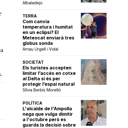
Albaladejo
n
e
TERRA
Com canvia
temperatura i humitat
en un eclipsi? El
Meteocat enviarà tres
globus sonda
 a
Arnau Urgell i Vidal
SOCIETAT
Els turistes accepten
limitar l’accés en cotxe
.
al Delta si és per
protegir l’espai natural
Sílvia Berbís Morelló
POLÍTICA
L'alcalde de l'Ampolla
nega que vulga dimitir
a l'octubre però es
guarda la decisió sobre