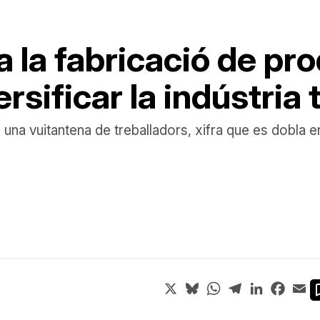
 la fabricació de pr
rsificar la indústria 
 una vuitantena de treballadors, xifra que es dobl
X
Bluesky
WhatsApp
Telegram
LinkedIn
Face
Em