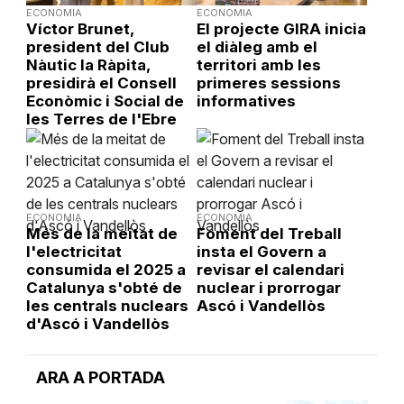
ECONOMIA
ECONOMIA
Víctor Brunet,
El projecte GIRA inicia
president del Club
el diàleg amb el
Nàutic la Ràpita,
territori amb les
presidirà el Consell
primeres sessions
Econòmic i Social de
informatives
les Terres de l'Ebre
ECONOMIA
ECONOMIA
Més de la meitat de
Foment del Treball
l'electricitat
insta el Govern a
consumida el 2025 a
revisar el calendari
Catalunya s'obté de
nuclear i prorrogar
les centrals nuclears
Ascó i Vandellòs
d'Ascó i Vandellòs
ARA A PORTADA