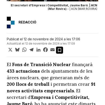
El secretari d'Empresa i Competitivitat, Jaume Baró. | ACN
(Mar Rovira) -
| ACN (MAR ROVIRA)
REDACCIÓ
Publicat el 12 de novembre de 2024 a les 17:06
Actualitzat el 12 de novembre de 2024 a les 17:09
X
Bluesky
WhatsApp
Telegram
LinkedIn
Facebook
Email
El
Fons de Transició Nuclear
finançarà
433 actuacions
dels ajuntaments de les
àrees nuclears, que generaran més de
200 llocs de treball
i permetran crear
91
noves activitats empresarials
. El
secretari d’
Empresa i Competitivitat,
Jaume Baró
, ho ha anunciat este dimarts