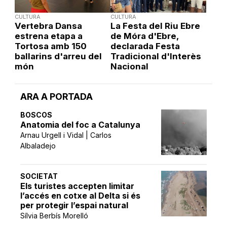
CULTURA
CULTURA
Vertebra Dansa
La Festa del Riu Ebre
estrena etapa a
de Móra d'Ebre,
Tortosa amb 150
declarada Festa
ballarins d'arreu del
Tradicional d'Interès
món
Nacional
ARA A PORTADA
BOSCOS
Anatomia del foc a Catalunya
Arnau Urgell i Vidal | Carlos
Albaladejo
SOCIETAT
Els turistes accepten limitar
l’accés en cotxe al Delta si és
per protegir l’espai natural
Sílvia Berbís Morelló