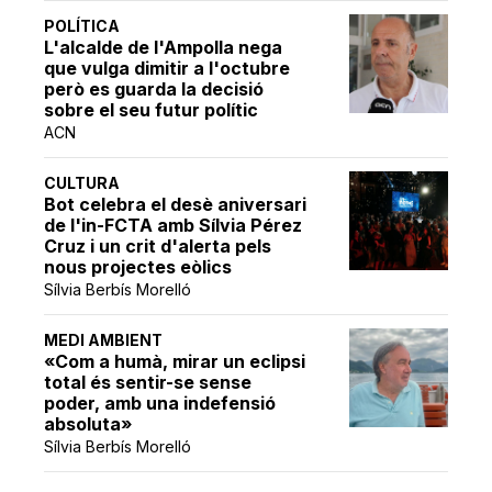
POLÍTICA
L'alcalde de l'Ampolla nega
que vulga dimitir a l'octubre
però es guarda la decisió
sobre el seu futur polític
ACN
CULTURA
Bot celebra el desè aniversari
de l'in-FCTA amb Sílvia Pérez
Cruz i un crit d'alerta pels
nous projectes eòlics
Sílvia Berbís Morelló
MEDI AMBIENT
«Com a humà, mirar un eclipsi
total és sentir-se sense
poder, amb una indefensió
absoluta»
Sílvia Berbís Morelló