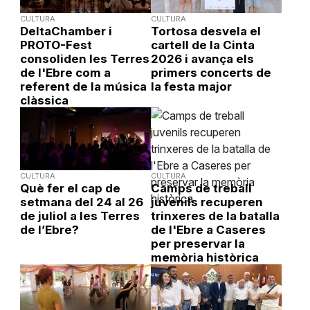
CULTURA
CULTURA
DeltaChamber i
Tortosa desvela el
PROTO-Fest
cartell de la Cinta
consoliden les Terres
2026 i avança els
de l'Ebre com a
primers concerts de
referent de la música
la festa major
clàssica
CULTURA
CULTURA
Què fer el cap de
Camps de treball
setmana del 24 al 26
juvenils recuperen
de juliol a les Terres
trinxeres de la batalla
de l’Ebre?
de l'Ebre a Caseres
per preservar la
memòria històrica