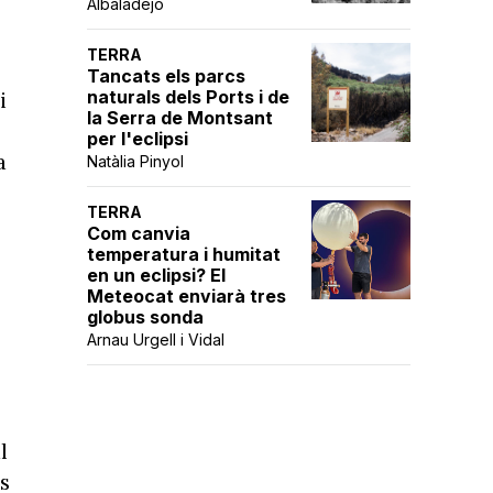
Albaladejo
TERRA
Tancats els parcs
naturals dels Ports i de
i
la Serra de Montsant
per l'eclipsi
a
Natàlia Pinyol
TERRA
Com canvia
temperatura i humitat
en un eclipsi? El
Meteocat enviarà tres
globus sonda
Arnau Urgell i Vidal
l
s