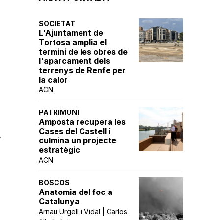
SOCIETAT
L'Ajuntament de
Tortosa amplia el
termini de les obres de
l'aparcament dels
terrenys de Renfe per
la calor
ACN
PATRIMONI
Amposta recupera les
Cases del Castell i
.
culmina un projecte
estratègic
ACN
BOSCOS
Anatomia del foc a
Catalunya
Arnau Urgell i Vidal | Carlos