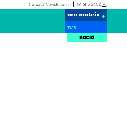
|
|
Iniciar Sessió
Cerca
Newsletters
ara mateix
11:18