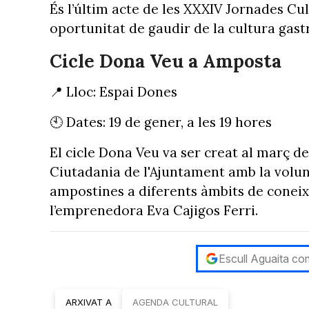
És l’últim acte de les XXXIV Jornades Cult
oportunitat de gaudir de la cultura gast
Cicle Dona Veu a Amposta
📍 Lloc: Espai Dones
🕙 Dates: 19 de gener, a les 19 hores
El cicle Dona Veu va ser creat al març de
Ciutadania de l'Ajuntament amb la volunt
ampostines a diferents àmbits de coneix
l’emprenedora Eva Cajigos Ferri.
Escull Aguaita com
ARXIVAT A
AGENDA CULTURAL