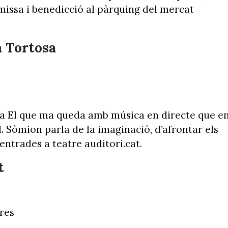
 missa i benedicció al pàrquing del mercat
 a Tortosa
ia El que ma queda amb música en directe que e
l. Sòmion parla de la imaginació, d’afrontar els
 entrades a teatre auditori.cat.
t
ores