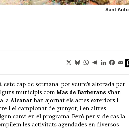
Sant Anton
X
Bluesky
WhatsApp
Telegram
LinkedIn
Face
Em
i
, este cap de setmana, pot veure’s alterada per
 alguns municipis com
Mas de Barberans
s’han
a, a
Alcanar
han ajornat els actes exteriors i
re i el campionat de guinyot, i en altres
lgun canvi en el programa. Però per si de cas la
ompilem les activitats agendades en diversos