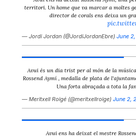
territori. Un home que va marcar a moltes ge
director de corals ens deixa un gra
pic.twit
— Jordi Jordan (@JordiJordanEbre)
June 2
Avui és un dia trist per al món de la música
Rossend Aymí , medalla de plata de l'ajuntamen
Una forta abraçada a tota la fa
— Meritxell Roigé (@meritxellroige)
June 2, 
Avui ens ha deixat el mestre Rossend