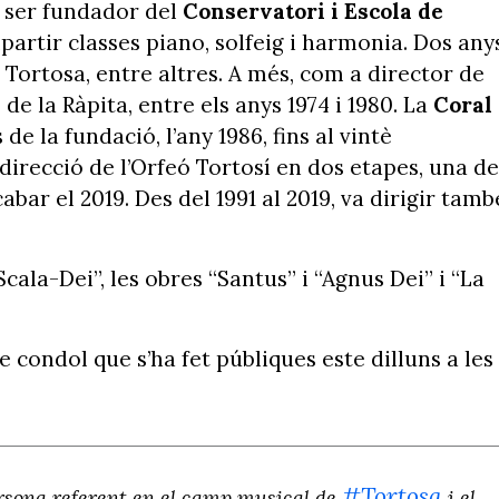
va ser fundador del
Conservatori i Escola de
partir classes piano, solfeig i harmonia. Dos any
 Tortosa, entre altres. A més, com a director de
de la Ràpita, entre els anys 1974 i 1980. La
Coral
s de la fundació, l’any 1986, fins al vintè
 direcció de l’Orfeó Tortosí en dos etapes, una de
cabar el 2019. Des del 1991 al 2019, va dirigir tamb
ala-Dei”, les obres “Santus” i “Agnus Dei” i “La
 condol que s’ha fet públiques este dilluns a les
#Tortosa
rsona referent en el camp musical de
i el