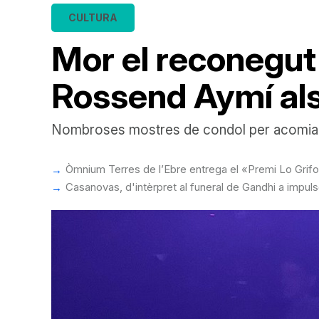
CULTURA
Mor el reconegut 
Rossend Aymí al
Nombroses mostres de condol per acomiadar
Òmnium Terres de l’Ebre entrega el «Premi Lo Gri
Casanovas, d'intèrpret al funeral de Gandhi a impul