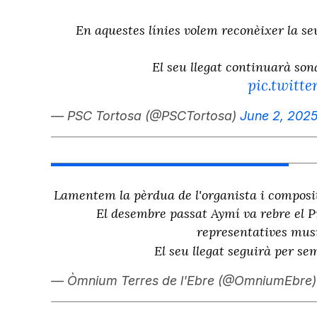
En aquestes línies volem reconèixer la se
El seu llegat continuarà son
pic.twit
— PSC Tortosa (@PSCTortosa)
June 2, 202
Lamentem la pèrdua de l'organista i composit
El desembre passat Aymí va rebre el P
representatives musi
El seu llegat seguirà per se
— Òmnium Terres de l'Ebre (@OmniumEbre