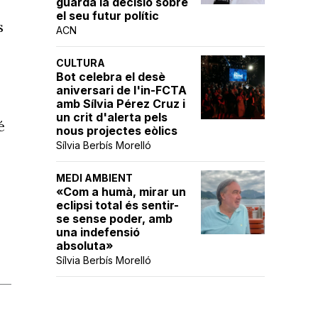
guarda la decisió sobre
el seu futur polític
s
ACN
CULTURA
Bot celebra el desè
aniversari de l'in-FCTA
amb Sílvia Pérez Cruz i
un crit d'alerta pels
é
nous projectes eòlics
Sílvia Berbís Morelló
MEDI AMBIENT
«Com a humà, mirar un
eclipsi total és sentir-
se sense poder, amb
una indefensió
absoluta»
Sílvia Berbís Morelló