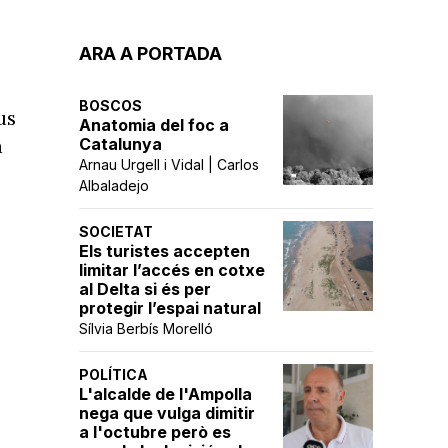
ARA A PORTADA
BOSCOS
us
Anatomia del foc a
a
Catalunya
Arnau Urgell i Vidal | Carlos
Albaladejo
SOCIETAT
Els turistes accepten
limitar l’accés en cotxe
al Delta si és per
protegir l’espai natural
Sílvia Berbís Morelló
POLÍTICA
L'alcalde de l'Ampolla
nega que vulga dimitir
a l'octubre però es