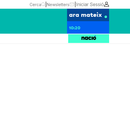
|
|
Iniciar Sessió
Cerca
Newsletters
ara mateix
10:20