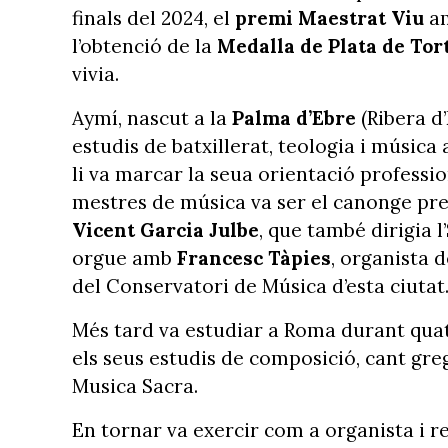
finals del 2024, el
premi Maestrat Viu
am
l’obtenció de la
Medalla de Plata de Tort
vivia.
Aymí, nascut a la
Palma d’Ebre
(Ribera d’
estudis de batxillerat, teologia i música
li va marcar la seua orientació professi
mestres de música va ser el canonge pre
Vicent Garcia Julbe
, que també dirigia 
orgue amb
Francesc Tàpies
, organista 
del Conservatori de Música d’esta ciutat
Més tard va estudiar a Roma durant quatr
els seus estudis de composició, cant grego
Musica Sacra.
En tornar va exercir com a organista i r