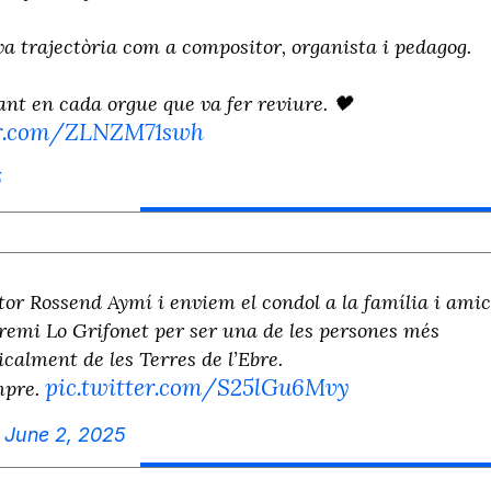
va trajectòria com a compositor, organista i pedagog.
ant en cada orgue que va fer reviure. 🖤
ter.com/ZLNZM71swh
5
or Rossend Aymí i enviem el condol a la família i amic
remi Lo Grifonet per ser una de les persones més
calment de les Terres de l’Ebre.
pic.twitter.com/S25lGu6Mvy
mpre.
)
June 2, 2025