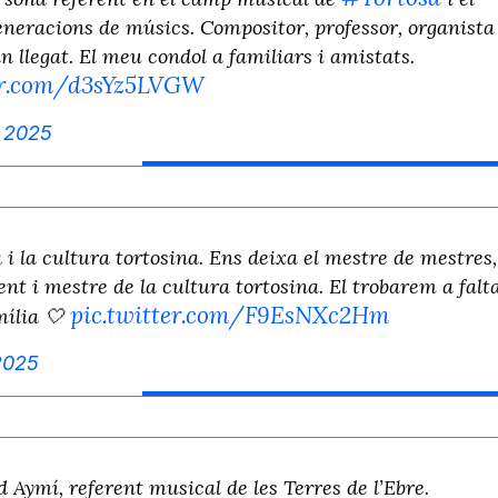
neracions de músics. Compositor, professor, organista 
n llegat. El meu condol a familiars i amistats.
ter.com/d3sYz5LVGW
, 2025
 i la cultura tortosina. Ens deixa el mestre de mestres,
t i mestre de la cultura tortosina. El trobarem a falta
pic.twitter.com/F9EsNXc2Hm
mília 🤍
2025
 Aymí, referent musical de les Terres de l’Ebre.