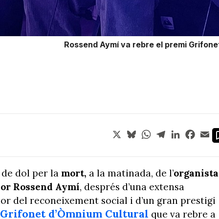
Rossend Aymí va rebre el premi Grifonet
X
Bluesky
WhatsApp
Telegram
LinkedIn
Face
Em
 de dol per la
mort,
a la matinada, de l’
organista
ssor Rossend Aymí
, després d’una extensa
dor del reconeixement social i d’un gran prestigi
 Grifonet d’Òmnium Cultural
que va rebre a