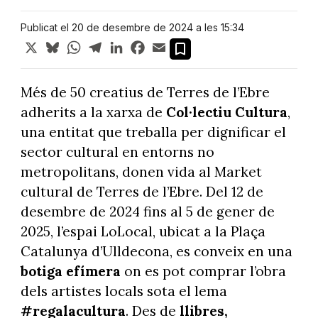
Publicat el 20 de desembre de 2024 a les 15:34
X
Bluesky
WhatsApp
Telegram
LinkedIn
Facebook
Email
Més de 50 creatius de Terres de l’Ebre
adherits a la xarxa de
Col·lectiu Cultura
,
una entitat que treballa per dignificar el
sector cultural en entorns no
metropolitans, donen vida al Market
cultural de Terres de l’Ebre. Del 12 de
desembre de 2024 fins al 5 de gener de
2025, l’espai LoLocal, ubicat a la Plaça
Catalunya d’Ulldecona, es conveix en una
botiga efímera
on es pot comprar l’obra
dels artistes locals sota el lema
#regalacultura
. Des de
llibres,