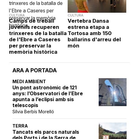
CULTURA
CULTURA
Camps de treball
Vertebra Dansa
juvenils recuperen
estrena etapa a
trinxeres de la batalla
Tortosa amb 150
de l'Ebre a Caseres
ballarins d'arreu del
per preservar la
món
memòria històrica
ARA A PORTADA
MEDI AMBIENT
Un pont astronòmic de 121
anys: l’Observatori de l’Ebre
apunta a l’eclipsi amb sis
telescopis
Sílvia Berbís Morelló
TERRA
Tancats els parcs naturals
dels Ports i de la Serra de