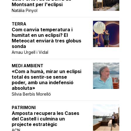
Montsant per l'eclipsi
Natàlia Pinyol
TERRA
Com canvia temperatura i
humitat en un eclipsi? El
Meteocat enviarà tres globus
sonda
Arnau Urgell i Vidal
MEDI AMBIENT
«Com a humà, mirar un eclipsi
total és sentir-se sense
poder, amb una indefensió
absoluta»
Sílvia Berbís Morelló
PATRIMONI
Amposta recupera les Cases
del Castell i culmina un
projecte estratègic
ACN