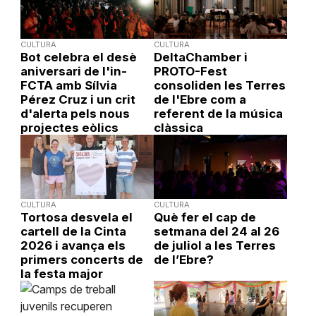
CULTURA
CULTURA
Bot celebra el desè
DeltaChamber i
aniversari de l'in-
PROTO-Fest
FCTA amb Sílvia
consoliden les Terres
Pérez Cruz i un crit
de l'Ebre com a
d'alerta pels nous
referent de la música
projectes eòlics
clàssica
CULTURA
CULTURA
Tortosa desvela el
Què fer el cap de
cartell de la Cinta
setmana del 24 al 26
2026 i avança els
de juliol a les Terres
primers concerts de
de l’Ebre?
la festa major