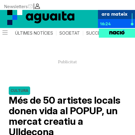
|
Newsletters
ara mateix
16:24
ÚLTIMES NOTÍCIES
SOCIETAT
SUCCESSOS
AGEND
CULTURA
Més de 50 artistes locals
donen vida al POPUP, un
mercat creatiu a
Ulldecona