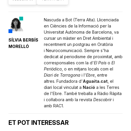
Nascuda a Bot (Terra Alta). Llicenciada
en Ciències de la Informació per la
Universitat Autònoma de Barcelona, va
cursar un màster en Dret Ambiental i
SÍLVIA BERBÍS
recentment un postgrau en Oratòria
MORELLÓ
i Neurocomunicació. Sempre s'ha
dedicat al periodisme de proximitat, amb
corresponsalies com la d'
El País
o
El
Periódico
, o en mitjans locals com el
Diari de Tarragona
i l'
Ebre
, entre
altres. Fundadora d'
Aguaita.cat
, el
diari local vinculat a
Nació
a les Terres
de l'Ebre. També treballa a Ràdio Ràpita
i col·labora amb la revista
Descobrir
i
amb RAC1.
ET POT INTERESSAR