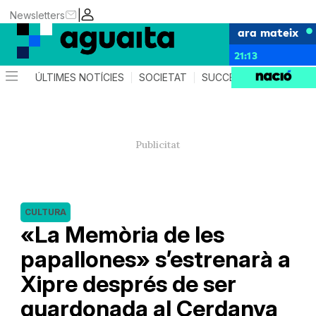
|
Newsletters
ara mateix
21:13
ÚLTIMES NOTÍCIES
SOCIETAT
SUCCESSOS
AGEND
CULTURA
«La Memòria de les
papallones» s’estrenarà a
Xipre després de ser
guardonada al Cerdanya