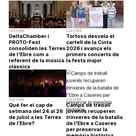
CULTURA
CULTURA
DeltaChamber i
Tortosa desvela el
PROTO-Fest
cartell de la Cinta
consoliden les Terres
2026 i avança els
de l'Ebre com a
primers concerts de
referent de la música
la festa major
clàssica
CULTURA
CULTURA
Què fer el cap de
Camps de treball
setmana del 24 al 26
juvenils recuperen
de juliol a les Terres
trinxeres de la batalla
de l’Ebre?
de l'Ebre a Caseres
per preservar la
memòria històrica