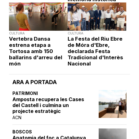
CULTURA
CULTURA
Vertebra Dansa
La Festa del Riu Ebre
estrena etapa a
de Móra d'Ebre,
Tortosa amb 150
declarada Festa
ballarins d'arreu del
Tradicional d'Interès
món
Nacional
ARA A PORTADA
PATRIMONI
Amposta recupera les Cases
del Castell i culmina un
projecte estratègic
ACN
BOSCOS
Anatomia del foc a Catalunya