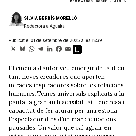
entre Arnes i Beseit. -
CEDIDA
SÍLVIA BERBÍS MORELLÓ
Redactora a Aguaita
Publicat el 01 de setembre de 2025 a les 18:39
X
Bluesky
WhatsApp
Telegram
LinkedIn
Facebook
Email
El cinema d’autor veu emergir de tant en
tant noves creadores que aporten
mirades inspiradores sobre les relacions
humanes. Temes universals explicats a la
pantalla gran amb sensibilitat, tendresa i
capacitat de fer aturar per una estona
l’espectador dins d’un mar d’emocions
pausades. Un valor que cal agrair en
estos temps en què tot passa a massa