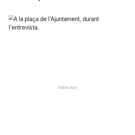
Tafalla i Cirera a la plaça de l'Ajuntament de Tortosa, durant
l'entrevista. -
Sílvia Berbís