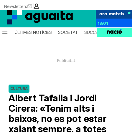
|
Newsletters
ara mateix
13:01
ÚLTIMES NOTÍCIES
SOCIETAT
SUCCESSOS
AGEND
CULTURA
Albert Tafalla i Jordi
Cirera: «Tenim alts i
baixos, no es pot estar
xalant sempre, a totes