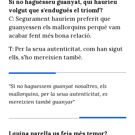
Si no haguésseu guanyat, qui hauríeu
volgut que s'endugués el triomf?
C: Segurament hauríem preferit que
guanyessen els mallorquins perquè vam
acabar fent més bona relació.
T: Per la seua autenticitat, com han sigut
ells, s'ho mereixien també.
"Si no haguessem guanyat nosaltres, els
mallorquins, per la seua autenticitat, es
mereixien també guanyar"
I quina parella us feia més temor?