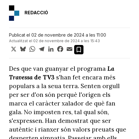
REDACCIÓ
Publicat el 02 de novembre de 2024 a les 11:00
Actualitzat el 02 de novembre de 2024 a les 15:43
X
Bluesky
WhatsApp
Telegram
LinkedIn
Facebook
Email
Des que van guanyar el programa
La
Travessa
de TV3
s'han fet encara més
populars a la seua terra. Senten orgull
per ser d'on són perquè l'orígen els
marca el caràcter xalador de què fan
gala. No imposten res, tal qual són,
s'expressen. Han demostrat que ser
autèntic i rianxer són valors preuats que
desperten simpatia. Passejar amb ells