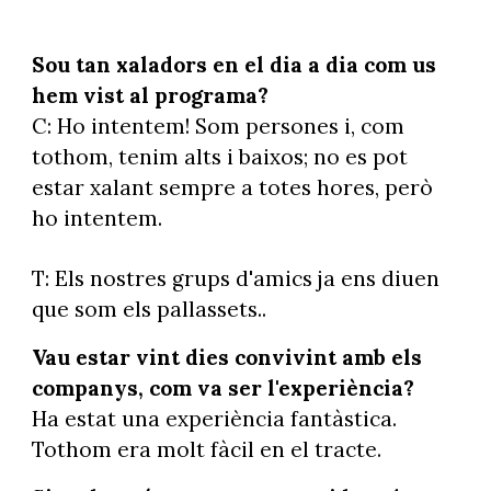
La passió per la bicicleta i la muntanya ha unit a Tafalla i Cirera
-
Sílvia Berbis
Sou tan xaladors en el dia a dia com us
hem vist al programa?
C: Ho intentem! Som persones i, com
tothom, tenim alts i baixos; no es pot
estar xalant sempre a totes hores, però
ho intentem.
T: Els nostres grups d'amics ja ens diuen
que som els pallassets..
Vau estar vint dies convivint amb els
companys, com va ser l'experiència?
Ha estat una experiència fantàstica.
Tothom era molt fàcil en el tracte.