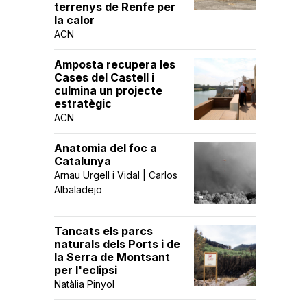
terrenys de Renfe per
la calor
ACN
Amposta recupera les
Cases del Castell i
culmina un projecte
estratègic
ACN
Anatomia del foc a
Catalunya
Arnau Urgell i Vidal | Carlos
Albaladejo
Tancats els parcs
naturals dels Ports i de
la Serra de Montsant
per l'eclipsi
Natàlia Pinyol