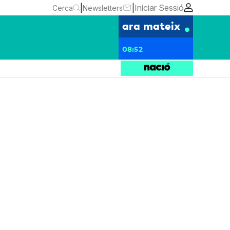
|
|
Iniciar Sessió
Cerca
Newsletters
ara mateix
08:52