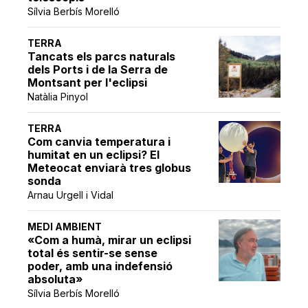
Sílvia Berbís Morelló
TERRA
Tancats els parcs naturals
dels Ports i de la Serra de
Montsant per l'eclipsi
Natàlia Pinyol
TERRA
Com canvia temperatura i
humitat en un eclipsi? El
Meteocat enviarà tres globus
sonda
Arnau Urgell i Vidal
MEDI AMBIENT
«Com a humà, mirar un eclipsi
total és sentir-se sense
poder, amb una indefensió
absoluta»
Sílvia Berbís Morelló