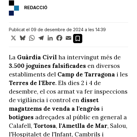
REDACCIÓ
Publicat el 09 de desembre de 2024 a les 14:39
X
Bluesky
WhatsApp
Telegram
LinkedIn
Facebook
Email
La
Guàrdia Civil
ha intervingut més de
3.500 joguines falsificades
en diversos
establiments del
Camp de Tarragona
i les
Terres de l'Ebre
. Els dies 2 i 4 de
desembre, el cos armat va fer inspeccions
de vigilància i control en
disset
magatzems de venda a l'engròs
i
botigues
adreçades al públic en general a
Calafell,
Tortosa
,
l'Ametlla
de Mar
, Salou,
l'Hospitalet de l'Infant, Cambrils i