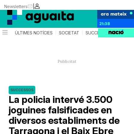
|
Newsletters
ara mateix
21:38
ÚLTIMES NOTÍCIES
SOCIETAT
SUCCESSOS
AGEND
SUCCESSOS
La policia intervé 3.500
joguines falsificades en
diversos establiments de
Tarragona i el Baix Ebre