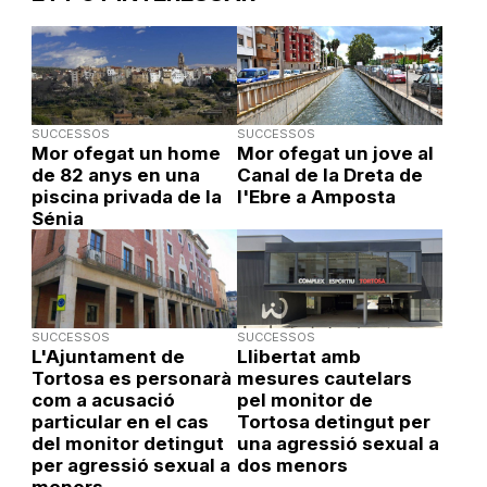
SUCCESSOS
SUCCESSOS
Mor ofegat un home
Mor ofegat un jove al
de 82 anys en una
Canal de la Dreta de
piscina privada de la
l'Ebre a Amposta
Sénia
SUCCESSOS
SUCCESSOS
L'Ajuntament de
Llibertat amb
Tortosa es personarà
mesures cautelars
com a acusació
pel monitor de
particular en el cas
Tortosa detingut per
del monitor detingut
una agressió sexual a
per agressió sexual a
dos menors
menors