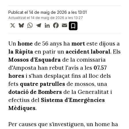
Publicat el 14 de maig de 2026 a les 13:01
Actualitzat el 14 de maig de 2026 a les 13:27
X
Bluesky
WhatsApp
Telegram
LinkedIn
Facebook
Email
Un
home
de 56 anys ha
mort
este dijous a
la Ràpita
en patir un
accident laboral
. Els
Mossos d'Esquadra
de la comissaria
d'Amposta han rebut l'avís a les
07.57
hores
i s'han desplaçat fins al lloc dels
fets
quatre patrulles
de mossos, una
dotació de Bombers
de la Generalitat i
efectius del
Sistema d'Emergències
Mèdiques
.
Per causes que s’investiguen, un home ha