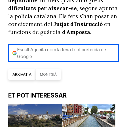
deplorable
, un dels quals amb greus
dificultats per aixecar-se
, segons apunta
la policia catalana. Els fets s'han posat en
coneixement del
Jutjat d'Instrucció
en
funcions de guàrdia
d'Amposta
.
Escull Aguaita com la teva font preferida de
Google
ARXIVAT A
MONTSIÀ
ET POT INTERESSAR