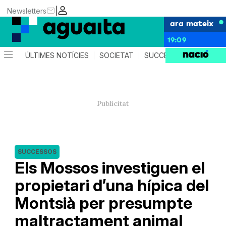
|
Newsletters
ara mateix
19:09
ÚLTIMES NOTÍCIES
SOCIETAT
SUCCESSOS
AGEND
SUCCESSOS
Els Mossos investiguen el
propietari d’una hípica del
Montsià per presumpte
maltractament animal