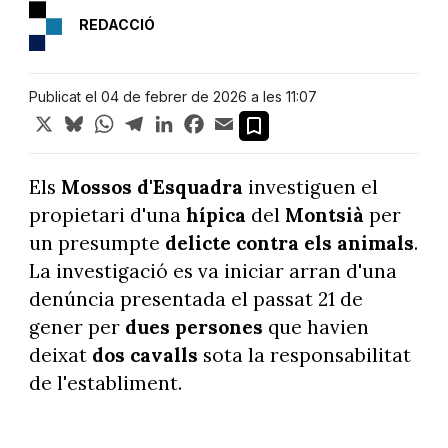
REDACCIÓ
Publicat el 04 de febrer de 2026 a les 11:07
X
Bluesky
WhatsApp
Telegram
LinkedIn
Facebook
Email
Els
Mossos d'Esquadra
investiguen el
propietari d'una
hípica
del
Montsià
per
un presumpte
delicte contra els animals
.
La investigació es va iniciar arran d'una
denúncia presentada el passat 21 de
gener per
dues persones
que havien
deixat
dos cavalls
sota la responsabilitat
de l'establiment.