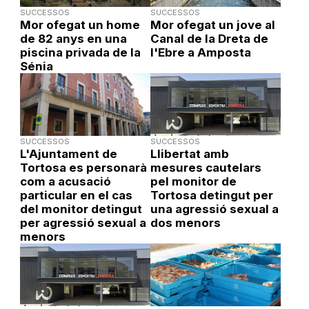
SUCCESSOS
SUCCESSOS
Mor ofegat un home
Mor ofegat un jove al
de 82 anys en una
Canal de la Dreta de
piscina privada de la
l'Ebre a Amposta
Sénia
SUCCESSOS
SUCCESSOS
L'Ajuntament de
Llibertat amb
Tortosa es personarà
mesures cautelars
com a acusació
pel monitor de
particular en el cas
Tortosa detingut per
del monitor detingut
una agressió sexual a
per agressió sexual a
dos menors
menors