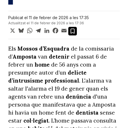
Publicat el 11 de febrer de 2026 a les 17:35
Actualitzat el 11 de febrer de 2026 a les 17:36
X
Bluesky
WhatsApp
Telegram
LinkedIn
Facebook
Email
Els
Mossos d’Esquadra
de la comissaria
d’
Amposta
van
detenir
el passat 6 de
febrer un
home
de 56 anys com a
presumpte autor d’un
delicte
d’intrusisme professional
. L'alarma va
saltar l'alarma el 19 de gener quan els
agents van rebre una
denúncia
d'una
persona que manifestava que a Amposta
hi havia un home fent de
dentista
sense
estar
col·legiat
. L’home passava consulta