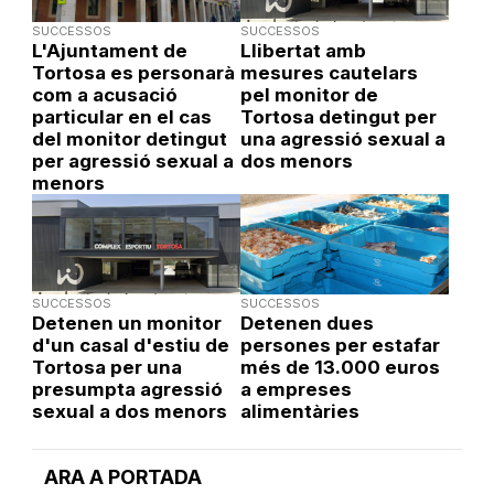
SUCCESSOS
SUCCESSOS
L'Ajuntament de
Llibertat amb
Tortosa es personarà
mesures cautelars
com a acusació
pel monitor de
particular en el cas
Tortosa detingut per
del monitor detingut
una agressió sexual a
per agressió sexual a
dos menors
menors
SUCCESSOS
SUCCESSOS
Detenen un monitor
Detenen dues
d'un casal d'estiu de
persones per estafar
Tortosa per una
més de 13.000 euros
presumpta agressió
a empreses
sexual a dos menors
alimentàries
ARA A PORTADA