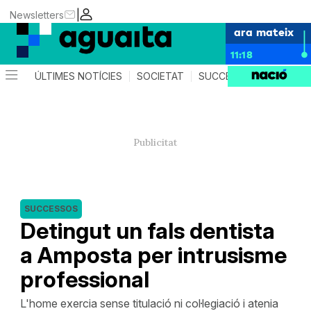
|
Newsletters
ara mateix
11:18
ÚLTIMES NOTÍCIES
SOCIETAT
SUCCESSOS
AGEND
SUCCESSOS
Detingut un fals dentista
a Amposta per intrusisme
professional
L'home exercia sense titulació ni col·legiació i atenia