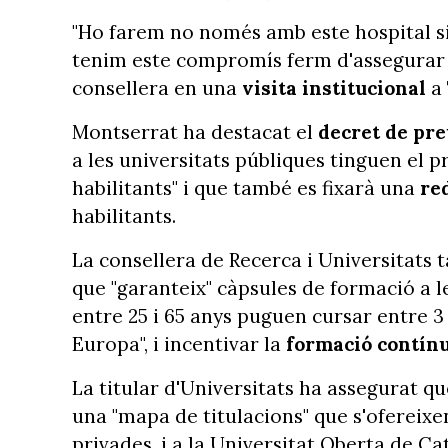
"Ho farem no només amb este hospital s
tenim este compromís ferm d'assegurar que
consellera en una
visita institucional
a
Montserrat ha destacat el
decret de pre
a les universitats públiques tinguen el p
habilitants" i que també es fixarà una
re
habilitants.
La consellera de Recerca i Universitats
que "garanteix" càpsules de formació a l
entre 25 i 65 anys puguen cursar entre 3 
Europa", i incentivar la
formació contín
La titular d'Universitats ha assegurat qu
una "mapa de titulacions" que s'ofereixe
privades, i a la Universitat Oberta de Cat