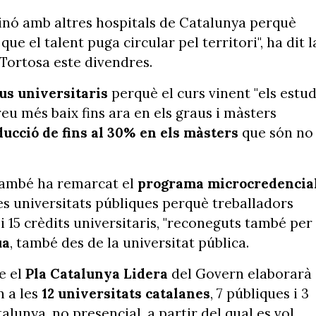
inó amb altres hospitals de Catalunya perquè
 el talent puga circular pel territori", ha dit l
 Tortosa este divendres.
us universitaris
perquè el curs vinent "els estud
reu més baix fins ara en els graus i màsters
ducció de fins al 30% en els màsters
que són no
 també ha remarcat el
programa microcredencia
es universitats públiques perquè treballadors
i 15 crèdits universitaris, "reconeguts també per
ua
, també des de la universitat pública.
e el
Pla Catalunya Lidera
del Govern elaborarà
n a les
12 universitats catalanes
, 7 públiques i 3
alunya, no presencial, a partir del qual es vol