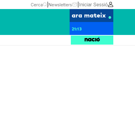
|
|
Iniciar Sessió
Cerca
Newsletters
ara mateix
21:13