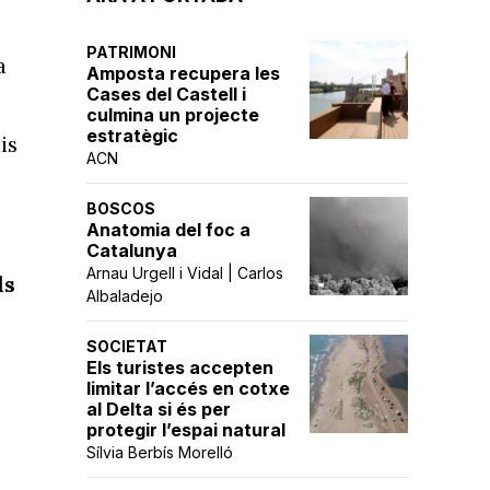
PATRIMONI
a
Amposta recupera les
Cases del Castell i
culmina un projecte
estratègic
is
ACN
BOSCOS
Anatomia del foc a
Catalunya
Arnau Urgell i Vidal | Carlos
ls
Albaladejo
SOCIETAT
Els turistes accepten
limitar l’accés en cotxe
al Delta si és per
protegir l’espai natural
Sílvia Berbís Morelló