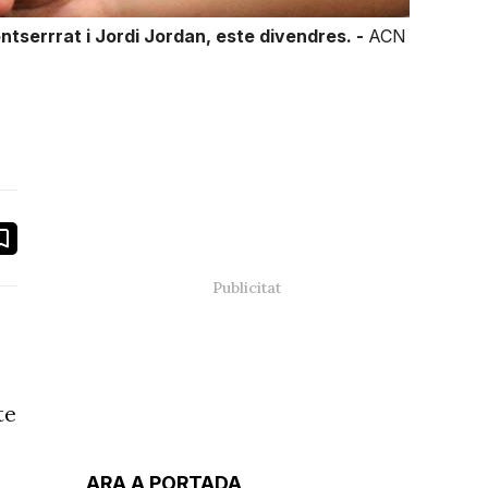
ntserrrat i Jordi Jordan, este divendres. -
ACN
book
ail
te
ARA A PORTADA