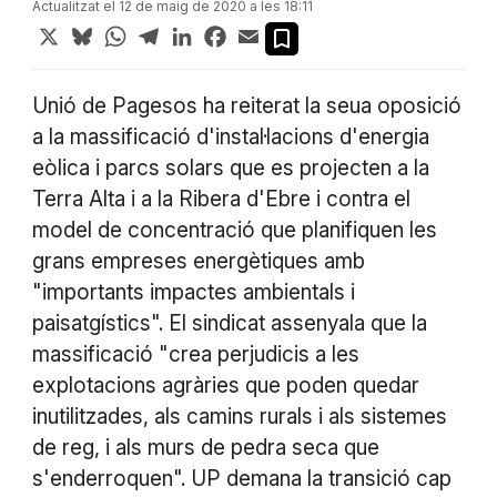
Actualitzat el 12 de maig de 2020 a les 18:11
X
Bluesky
WhatsApp
Telegram
LinkedIn
Facebook
Email
Unió de Pagesos ha reiterat la seua oposició
a la massificació d'instal·lacions d'energia
eòlica i parcs solars que es projecten a la
Terra Alta i a la Ribera d'Ebre i contra el
model de concentració que planifiquen les
grans empreses energètiques amb
"importants impactes ambientals i
paisatgístics". El sindicat assenyala que la
massificació "crea perjudicis a les
explotacions agràries que poden quedar
inutilitzades, als camins rurals i als sistemes
de reg, i als murs de pedra seca que
s'enderroquen". UP demana la transició cap