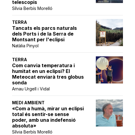
telescopis
Sílvia Berbís Morelló
TERRA
Tancats els parcs naturals
dels Ports i de la Serra de
Montsant per l'eclipsi
Natàlia Pinyol
TERRA
Com canvia temperatura i
humitat en un eclipsi? El
Meteocat enviarà tres globus
sonda
Arnau Urgell i Vidal
MEDI AMBIENT
«Com a humà, mirar un eclipsi
total és sentir-se sense
poder, amb una indefensió
absoluta»
Sílvia Berbís Morelló