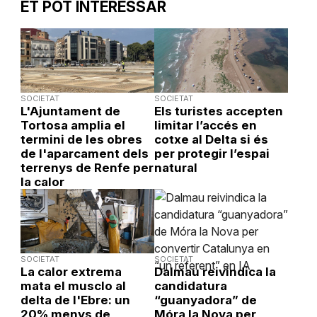
ET POT INTERESSAR
SOCIETAT
SOCIETAT
L'Ajuntament de
Els turistes accepten
Tortosa amplia el
limitar l’accés en
termini de les obres
cotxe al Delta si és
de l'aparcament dels
per protegir l’espai
terrenys de Renfe per
natural
la calor
SOCIETAT
SOCIETAT
La calor extrema
Dalmau reivindica la
mata el musclo al
candidatura
delta de l'Ebre: un
“guanyadora” de
20% menys de
Móra la Nova per