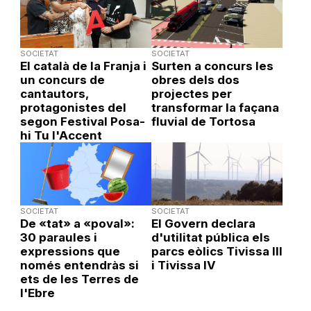
SOCIETAT
SOCIETAT
El català de la Franja i
Surten a concurs les
un concurs de
obres dels dos
cantautors,
projectes per
protagonistes del
transformar la façana
segon Festival Posa-
fluvial de Tortosa
hi Tu l'Accent
SOCIETAT
SOCIETAT
De «tat» a «poval»:
El Govern declara
30 paraules i
d'utilitat pública els
expressions que
parcs eòlics Tivissa III
només entendràs si
i Tivissa IV
ets de les Terres de
l'Ebre