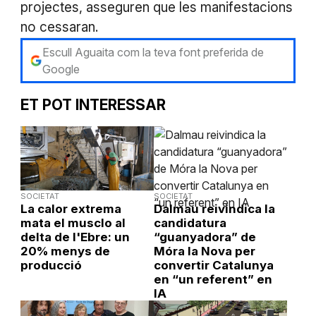
projectes, asseguren que les manifestacions
no cessaran.
Escull Aguaita com la teva font preferida de
Google
ET POT INTERESSAR
SOCIETAT
SOCIETAT
La calor extrema
Dalmau reivindica la
mata el musclo al
candidatura
delta de l'Ebre: un
“guanyadora” de
20% menys de
Móra la Nova per
producció
convertir Catalunya
en “un referent” en
IA