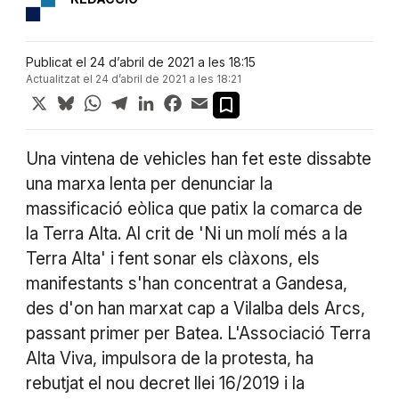
Publicat el 24 d’abril de 2021 a les 18:15
Actualitzat el 24 d’abril de 2021 a les 18:21
X
Bluesky
WhatsApp
Telegram
LinkedIn
Facebook
Email
Una vintena de vehicles han fet este dissabte
una marxa lenta per denunciar la
massificació eòlica que patix la comarca de
la Terra Alta. Al crit de 'Ni un molí més a la
Terra Alta' i fent sonar els clàxons, els
manifestants s'han concentrat a Gandesa,
des d'on han marxat cap a Vilalba dels Arcs,
passant primer per Batea. L'Associació Terra
Alta Viva, impulsora de la protesta, ha
rebutjat el nou decret llei 16/2019 i la