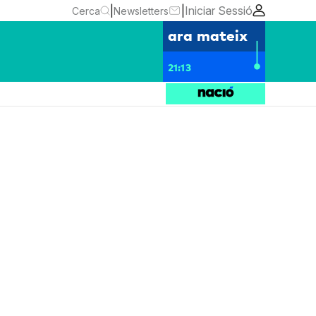
|
|
Iniciar Sessió
Cerca
Newsletters
ara mateix
21:13