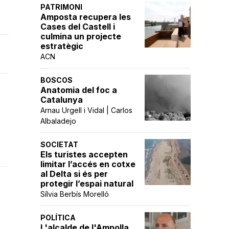
PATRIMONI
Amposta recupera les
Cases del Castell i
culmina un projecte
estratègic
ACN
BOSCOS
Anatomia del foc a
Catalunya
Arnau Urgell i Vidal | Carlos
Albaladejo
SOCIETAT
Els turistes accepten
limitar l’accés en cotxe
al Delta si és per
protegir l’espai natural
Sílvia Berbís Morelló
POLÍTICA
L'alcalde de l'Ampolla