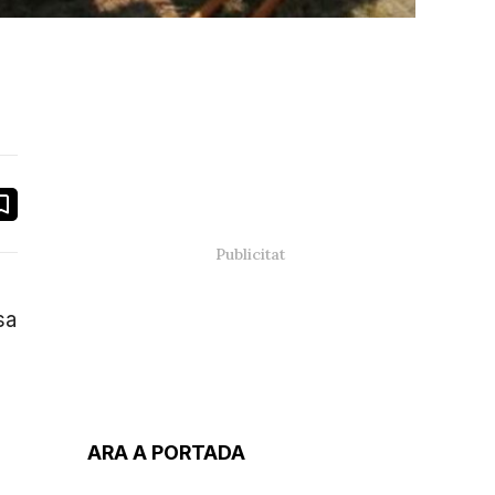
book
ail
sa
l
ARA A PORTADA