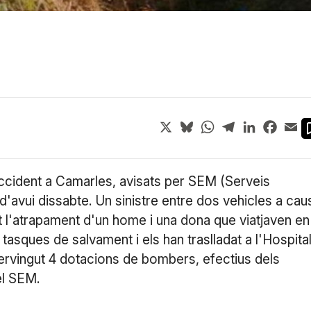
X
Bluesky
WhatsApp
Telegram
LinkedIn
Face
Em
accident a Camarles, avisats per SEM (Serveis
avui dissabte. Un sinistre entre dos vehicles a cau
t l'atrapament d'un home i una dona que viatjaven en
tasques de salvament i els han traslladat a l'Hospita
tervingut 4 dotacions de bombers, efectius dels
el SEM.