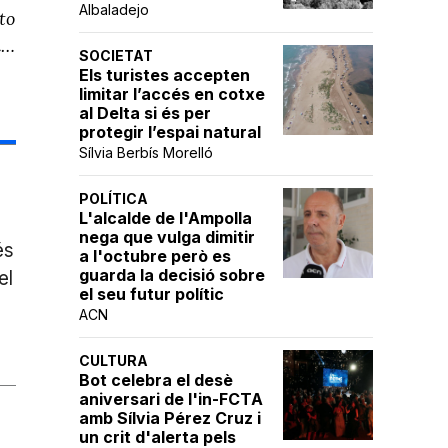
Albaladejo
to
l…
SOCIETAT
Els turistes accepten
limitar l’accés en cotxe
al Delta si és per
protegir l’espai natural
Sílvia Berbís Morelló
POLÍTICA
L'alcalde de l'Ampolla
nega que vulga dimitir
és
a l'octubre però es
guarda la decisió sobre
el
el seu futur polític
ACN
CULTURA
Bot celebra el desè
aniversari de l'in-FCTA
amb Sílvia Pérez Cruz i
un crit d'alerta pels