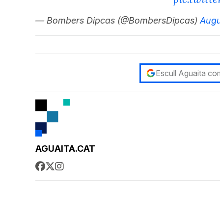
— Bombers Dipcas (@BombersDipcas)
Augu
Escull Aguaita com
AGUAITA.CAT