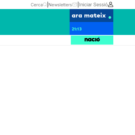
|
|
Iniciar Sessió
Cerca
Newsletters
ara mateix
21:13