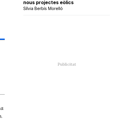
nous projectes eòlics
Sílvia Berbís Morelló
ha
.