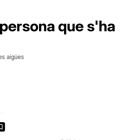
 persona que s'ha
les aigües
book
ail