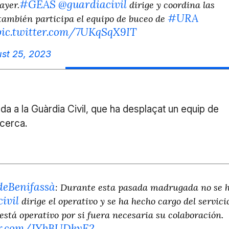
#GEAS
@guardiacivil
ayer.
dirige y coordina las
#URA
también participa el equipo de buceo de
pic.twitter.com/7UKqSqX9IT
st 25, 2023
da a la Guàrdia Civil, que ha desplaçat un equip de
ecerca.
eBenifassà
: Durante esta pasada madrugada no se 
ivil
dirige el operativo y se ha hecho cargo del servicio
está operativo por si fuera necesaria su colaboración.
ter.com/JYbBUDkyE2