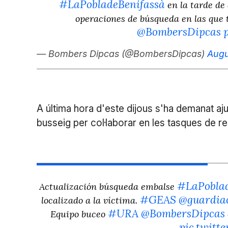
#LaPobladeBenifassà
en la tarde de 
operaciones de búsqueda en las que 
@BombersDipcas
— Bombers Dipcas (@BombersDipcas)
Augu
A última hora d'este dijous s'ha demanat aju
busseig per col·laborar en les tasques de r
#LaPoblad
Actualización búsqueda embalse
#GEAS
@guardiac
localizado a la víctima.
#URA
@BombersDipcas
Equipo buceo
pic.twit