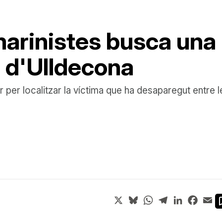
arinistes busca una
à d'Ulldecona
 per localitzar la víctima que ha desaparegut entre 
X
Bluesky
WhatsApp
Telegram
LinkedIn
Face
Em