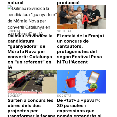
natural
producció
SOCIETAT
SOCIETAT
Dalmau reivindica la
El català de la Franja i
candidatura
un concurs de
“guanyadora” de
cantautors,
Móra la Nova per
protagonistes del
convertir Catalunya
segon Festival Posa-
en “un referent” en
hi Tu l'Accent
IA
SOCIETAT
SOCIETAT
Surten a concurs les
De «tat» a «poval»:
obres dels dos
30 paraules i
projectes per
expressions que
transformar la façana
només entendràs si