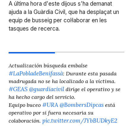
A última hora d'este dijous s'ha demanat
ajuda a la Guàrdia Civil, que ha desplaçat un
equip de busseig per col·laborar en les
tasques de recerca.
Actualización búsqueda embalse
#LaPobladeBenifassà
: Durante esta pasada
madrugada no se ha localizado a la víctima.
#GEAS
@guardiacivil
dirige el operativo y se
ha hecho cargo del servicio.
#URA
@BombersDipcas
Equipo buceo
está
operativo por si fuera necesaria su
pic.twitter.com/JYbBUDkyE2
colaboración.