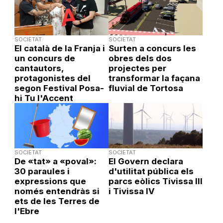
SOCIETAT
SOCIETAT
El català de la Franja i
Surten a concurs les
un concurs de
obres dels dos
cantautors,
projectes per
protagonistes del
transformar la façana
segon Festival Posa-
fluvial de Tortosa
hi Tu l'Accent
SOCIETAT
SOCIETAT
De «tat» a «poval»:
El Govern declara
30 paraules i
d'utilitat pública els
expressions que
parcs eòlics Tivissa III
només entendràs si
i Tivissa IV
ets de les Terres de
l'Ebre