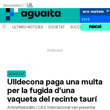
|
Newsletters
ara mateix
21:13
ÚLTIMES NOTÍCIES
SOCIETAT
SUCCESSOS
AGEND
SOCIETAT
Ulldecona paga una multa
per la fugida d'una
vaqueta del recinte taurí
AnimaNaturalits i CAS Internacional van presentar