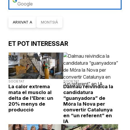
Google
ARXIVAT A
MONTSIÀ
ET POT INTERESSAR
SOCIETAT
SOCIETAT
La calor extrema
Dalmau reivindica la
mata el musclo al
candidatura
delta de l'Ebre: un
“guanyadora” de
20% menys de
Móra la Nova per
producció
convertir Catalunya
en “un referent” en
IA