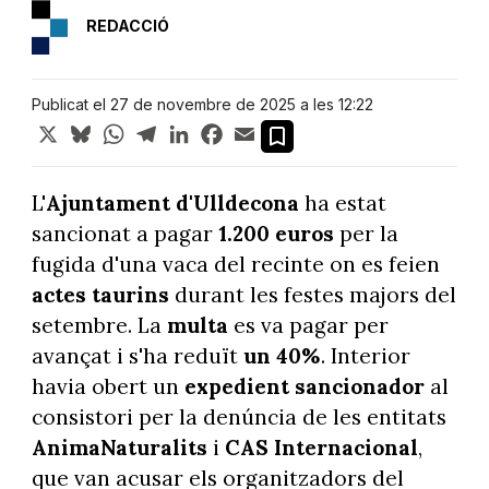
REDACCIÓ
Publicat el 27 de novembre de 2025 a les 12:22
X
Bluesky
WhatsApp
Telegram
LinkedIn
Facebook
Email
L'
Ajuntament d'Ulldecona
ha estat
sancionat a pagar
1.200 euros
per la
fugida d'una vaca del recinte on es feien
actes taurins
durant les festes majors del
setembre. La
multa
es va pagar per
avançat i s'ha reduït
un 40%
. Interior
havia obert un
expedient sancionador
al
consistori per la denúncia de les entitats
AnimaNaturalits
i
CAS Internacional
,
que van acusar els organitzadors del