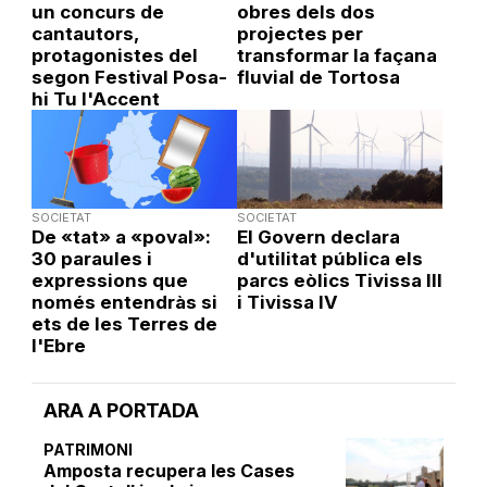
un concurs de
obres dels dos
cantautors,
projectes per
protagonistes del
transformar la façana
segon Festival Posa-
fluvial de Tortosa
hi Tu l'Accent
SOCIETAT
SOCIETAT
De «tat» a «poval»:
El Govern declara
30 paraules i
d'utilitat pública els
expressions que
parcs eòlics Tivissa III
només entendràs si
i Tivissa IV
ets de les Terres de
l'Ebre
ARA A PORTADA
PATRIMONI
Amposta recupera les Cases