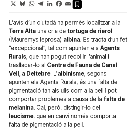
X
Bluesky
WhatsApp
Telegram
LinkedIn
Facebook
Email
L’avís d’un ciutadà ha permès localitzar a la
Terra Alta
una cria de
tortuga de rierol
(Mauremys leprosa)
albina
. Es tracta d’un fet
“excepcional”, tal com apunten els
Agents
Rurals
, que han pogut recollir l’animal i
traslladar-lo al
Centre de Fauna de Canal
Vell, a Deltebre
. L'
albinisme
, segons
apunten els Agents Rurals, és una falta de
pigmentació tan als ulls com a la pell i pot
comportar problemes a causa de la
falta de
melanina
. Cal, però, distingir-lo del
leucisme
, que en canvi només comporta
falta de pigmentació a la pell.