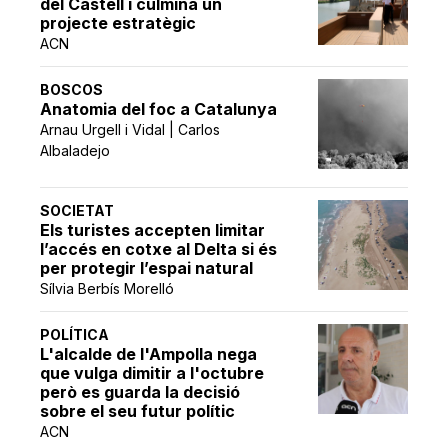
del Castell i culmina un
projecte estratègic
ACN
BOSCOS
Anatomia del foc a Catalunya
Arnau Urgell i Vidal | Carlos
Albaladejo
SOCIETAT
Els turistes accepten limitar
l’accés en cotxe al Delta si és
per protegir l’espai natural
Sílvia Berbís Morelló
POLÍTICA
L'alcalde de l'Ampolla nega
que vulga dimitir a l'octubre
però es guarda la decisió
sobre el seu futur polític
ACN