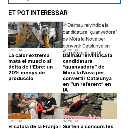
ET POT INTERESSAR
SOCIETAT
SOCIETAT
La calor extrema
Dalmau reivindica la
mata el musclo al
candidatura
delta de l'Ebre: un
“guanyadora” de
20% menys de
Móra la Nova per
producció
convertir Catalunya
en “un referent” en
IA
SOCIETAT
SOCIETAT
El català de la Franja i
Surten a concurs les