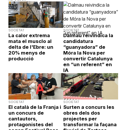
SOCIETAT
SOCIETAT
La calor extrema
Dalmau reivindica la
mata el musclo al
candidatura
delta de l'Ebre: un
“guanyadora” de
20% menys de
Móra la Nova per
producció
convertir Catalunya
en “un referent” en
IA
SOCIETAT
SOCIETAT
El català de la Franja i
Surten a concurs les
un concurs de
obres dels dos
cantautors,
projectes per
protagonistes del
transformar la façana