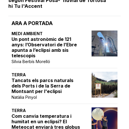
segon Festival Posa-
fluvial de Tortosa
hi Tu l'Accent
ARA A PORTADA
MEDI AMBIENT
Un pont astronòmic de 121
anys: l’Observatori de l’Ebre
apunta a l’eclipsi amb sis
telescopis
Sílvia Berbís Morelló
TERRA
Tancats els parcs naturals
dels Ports i de la Serra de
Montsant per l'eclipsi
Natàlia Pinyol
TERRA
Com canvia temperatura i
humitat en un eclipsi? El
Meteocat enviarà tres globus