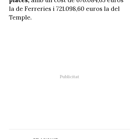
places,
amb un cost de 676.084,65 euros
la de Ferreries i 721.098,60 euros la del
Temple.