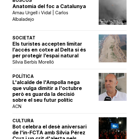
BOSCOS
Anatomia del foc a Catalunya
Arnau Urgell i Vidal | Carlos
Albaladejo
SOCIETAT
Els turistes accepten limitar
l’accés en cotxe al Delta si és
per protegir l’espai natural
Sílvia Berbís Morelló
POLÍTICA
L'alcalde de l'Ampolla nega
que vulga dimitir a l'octubre
però es guarda la decisió
sobre el seu futur polític
ACN
CULTURA
Bot celebra el desè aniversari
de l'in-FCTA amb Sílvia Pérez
Cruz i un crit d'alerta pels