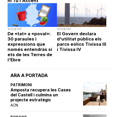
hi Tu l'Accent
SOCIETAT
SOCIETAT
De «tat» a «poval»:
El Govern declara
30 paraules i
d'utilitat pública els
expressions que
parcs eòlics Tivissa III
només entendràs si
i Tivissa IV
ets de les Terres de
l'Ebre
ARA A PORTADA
PATRIMONI
Amposta recupera les Cases
del Castell i culmina un
projecte estratègic
ACN