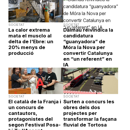
SOCIETAT
SOCIETAT
La calor extrema
Dalmau reivindica la
mata el musclo al
candidatura
delta de l'Ebre: un
“guanyadora” de
20% menys de
Móra la Nova per
producció
convertir Catalunya
en “un referent” en
IA
SOCIETAT
SOCIETAT
El català de la Franja i
Surten a concurs les
un concurs de
obres dels dos
cantautors,
projectes per
protagonistes del
transformar la façana
segon Festival Posa-
fluvial de Tortosa