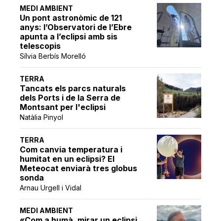
MEDI AMBIENT
Un pont astronòmic de 121
anys: l’Observatori de l’Ebre
apunta a l’eclipsi amb sis
telescopis
Sílvia Berbís Morelló
TERRA
Tancats els parcs naturals
dels Ports i de la Serra de
Montsant per l'eclipsi
Natàlia Pinyol
TERRA
Com canvia temperatura i
humitat en un eclipsi? El
Meteocat enviarà tres globus
sonda
Arnau Urgell i Vidal
MEDI AMBIENT
«Com a humà, mirar un eclipsi