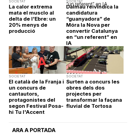
SOCIETAT
SOCIETAT
La calor extrema
Dalmau reivindica la
mata el musclo al
candidatura
delta de l'Ebre: un
“guanyadora” de
20% menys de
Móra la Nova per
producció
convertir Catalunya
en “un referent” en
IA
SOCIETAT
SOCIETAT
El català de la Franja i
Surten a concurs les
un concurs de
obres dels dos
cantautors,
projectes per
protagonistes del
transformar la façana
segon Festival Posa-
fluvial de Tortosa
hi Tu l'Accent
ARA A PORTADA