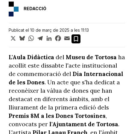
REDACCIÓ
Publicat el 10 de març de 2025 a les 11:13
X
Bluesky
WhatsApp
Telegram
LinkedIn
Facebook
Email
L'Aula Didàctica
del
Museu de Tortosa
ha
acollit este dissabte l'acte institucional
de commemoració del
Dia Internacional
de les Dones
. Un acte que s'ha dedicat a
reconèixer la vàlua de dones que han
destacat en diferents àmbits, amb el
lliurament de la primera edició dels
Premis 8M a les Dones Tortosines
,
convocats per
l'Ajuntament de Tortosa
.
L'artista
Pilar Lanau Franch
, en l'àmbit