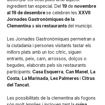
ingredient tan especial. Del
19
de
novembre
al 19 de desembre
se celebren les
XXVII
Jornades Gastronòmiques de la
Clementina
a
sis restaurants
del municipi.
Les Jornades Gastronòmiques permetran a
la ciutadania i persones visitants tastar els
millors plats amb un toc cítric, siguen
entrants, peix, carn, arrossos, dolços o
begudes, elaborats pels sis restaurants
participants:
Casa Esquerra
,
Can Manel
,
La
Costa
,
La Marinada
,
Les Palmeres
i
Citrus
del Tancat
.
Les possibilitats de la clementina als fogons
són molt àmplies i inclouen tant la
cuina