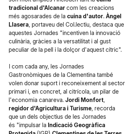
tradicional d'Alcanar
com les creacions
més agosarades de la
cuina d'autor
.
Àngel
Llasera
, portaveu del Col.lectiu, destaca que
aquestes Jornades "incentiven la innovació
culinària, gràcies a la versatilitat i al gust
peculiar de la pell i la dolçor d'aquest cítric".
I com cada any, les Jornades
Gastronòmiques de la Clementina també
volen donar suport i reconeixement al sector
primari i, en concret, al citrícola, un pilar de
l'economia canareva.
Jordi Monfort
,
regidor d'Agricultura i Turisme
, recorda
que un dels objectius de les Jornades
és "impulsar la
Indicació Geogràfica
Protegida
(IGP)
Clementines de les Terres