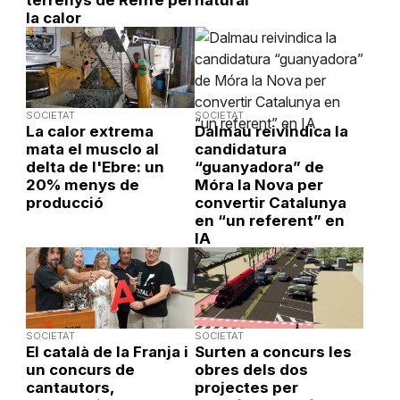
la calor
SOCIETAT
SOCIETAT
La calor extrema
Dalmau reivindica la
mata el musclo al
candidatura
delta de l'Ebre: un
“guanyadora” de
20% menys de
Móra la Nova per
producció
convertir Catalunya
en “un referent” en
IA
SOCIETAT
SOCIETAT
El català de la Franja i
Surten a concurs les
un concurs de
obres dels dos
cantautors,
projectes per