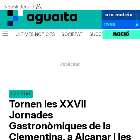
|
Newsletters
ara mateix
17:38
ÚLTIMES NOTÍCIES
SOCIETAT
SUCCESSOS
AGEND
SOCIETAT
Tornen les XXVII
Jornades
Gastronòmiques de la
Clementina, a Alcanar i les