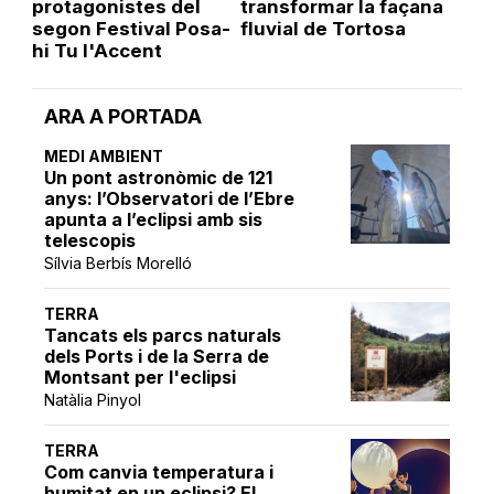
protagonistes del
transformar la façana
segon Festival Posa-
fluvial de Tortosa
hi Tu l'Accent
ARA A PORTADA
MEDI AMBIENT
Un pont astronòmic de 121
anys: l’Observatori de l’Ebre
apunta a l’eclipsi amb sis
telescopis
Sílvia Berbís Morelló
TERRA
Tancats els parcs naturals
dels Ports i de la Serra de
Montsant per l'eclipsi
Natàlia Pinyol
TERRA
Com canvia temperatura i
humitat en un eclipsi? El