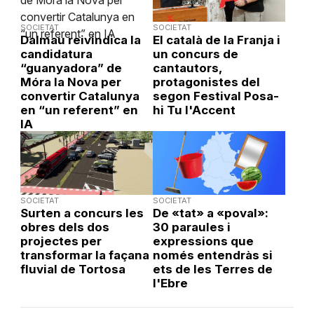
SOCIETAT
SOCIETAT
Dalmau reivindica la
El català de la Franja i
candidatura
un concurs de
“guanyadora” de
cantautors,
Móra la Nova per
protagonistes del
convertir Catalunya
segon Festival Posa-
en “un referent” en
hi Tu l'Accent
IA
SOCIETAT
SOCIETAT
Surten a concurs les
De «tat» a «poval»:
obres dels dos
30 paraules i
projectes per
expressions que
transformar la façana
només entendràs si
fluvial de Tortosa
ets de les Terres de
l'Ebre