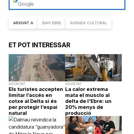
Google
ARXIVAT A
BAIX EBRE
AGENDA CULTURAL
ET POT INTERESSAR
SOCIETAT
SOCIETAT
Els turistes accepten
La calor extrema
limitar l’accés en
mata el musclo al
cotxe al Delta si és
delta de l'Ebre: un
per protegir l’espai
20% menys de
natural
producció