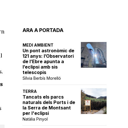
ARA A PORTADA
rn
MEDI AMBIENT
Un pont astronòmic de
l
121 anys: l’Observatori
de l’Ebre apunta a
l’eclipsi amb sis
s.
telescopis
Sílvia Berbís Morelló
s
TERRA
Tancats els parcs
naturals dels Ports i de
s
la Serra de Montsant
per l'eclipsi
Natàlia Pinyol