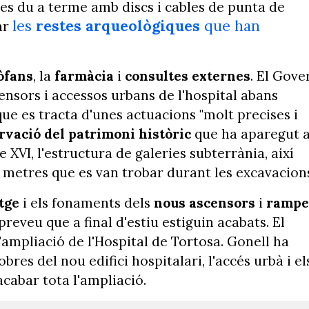
e es du a terme amb discs i cables de punta de
les
restes arqueològiques
que han
ar
òfans
, la
farmàcia
i
consultes externes
. El Gove
ensors i accessos urbans de l'hospital abans
que es tracta d'unes actuacions "molt precises i
rvació del patrimoni històric
que ha aparegut a
e XVI, l'estructura de galeries subterrània, així
 metres que es van trobar durant les excavacion
atge
i els fonaments dels
nous ascensors
i
rampe
preveu que a final d'estiu estiguin acabats. El
'ampliació de l'Hospital de Tortosa. Gonell ha
bres del nou edifici hospitalari, l'accés urbà i el
cabar tota l'ampliació.