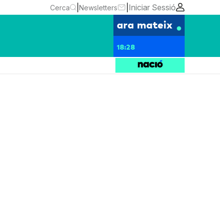
|
|
Iniciar Sessió
Cerca
Newsletters
ara mateix
18:28