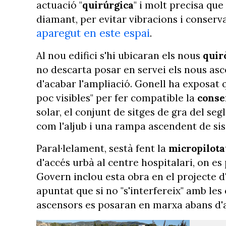
actuació "
quirúrgica
" i molt precisa qu
diamant, per evitar vibracions i conserv
aparegut en este espai
.
Al nou edifici s'hi ubicaran els nous
quir
no descarta posar en servei els nous asc
d'acabar l'ampliació. Gonell ha exposat 
poc visibles" per fer compatible la
conse
solar, el conjunt de sitges de gra del segl
com l'aljub i una rampa ascendent de sis
Paral·lelament, sestà fent la
micropilot
d'accés urbà al centre hospitalari, on es 
Govern inclou esta obra en el projecte d
apuntat que si no "s'interfereix" amb les o
ascensors es posaran en marxa abans d'a