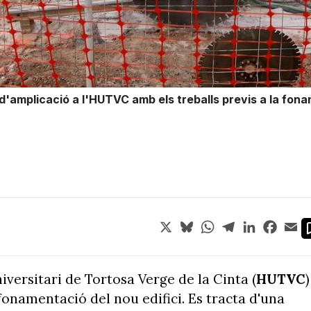
d'amplicació a l'HUTVC amb els treballs previs a la fonam
X
Bluesky
WhatsApp
Telegram
LinkedIn
Face
Em
iversitari de Tortosa Verge de la Cinta (
HUTVC
)
 fonamentació del nou edifici. Es tracta d'una