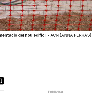
entació del nou edifici. -
ACN (ANNA FERRÀS)
book
ail