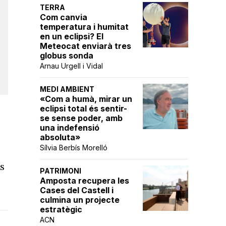
TERRA
Com canvia
temperatura i humitat
en un eclipsi? El
Meteocat enviarà tres
globus sonda
Arnau Urgell i Vidal
MEDI AMBIENT
«Com a humà, mirar un
eclipsi total és sentir-
se sense poder, amb
una indefensió
absoluta»
Sílvia Berbís Morelló
es
PATRIMONI
Amposta recupera les
Cases del Castell i
culmina un projecte
estratègic
ACN