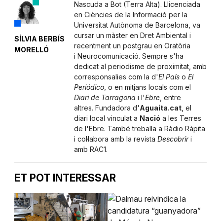
Nascuda a Bot (Terra Alta). Llicenciada
en Ciències de la Informació per la
Universitat Autònoma de Barcelona, va
cursar un màster en Dret Ambiental i
SÍLVIA BERBÍS
recentment un postgrau en Oratòria
MORELLÓ
i Neurocomunicació. Sempre s'ha
dedicat al periodisme de proximitat, amb
corresponsalies com la d'
El País
o
El
Periódico
, o en mitjans locals com el
Diari de Tarragona
i l'
Ebre
, entre
altres. Fundadora d'
Aguaita.cat
, el
diari local vinculat a
Nació
a les Terres
de l'Ebre. També treballa a Ràdio Ràpita
i col·labora amb la revista
Descobrir
i
amb RAC1.
ET POT INTERESSAR