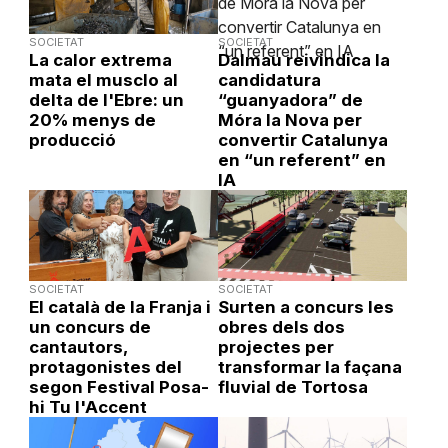
SOCIETAT
SOCIETAT
La calor extrema
Dalmau reivindica la
mata el musclo al
candidatura
delta de l'Ebre: un
“guanyadora” de
20% menys de
Móra la Nova per
producció
convertir Catalunya
en “un referent” en
IA
SOCIETAT
SOCIETAT
El català de la Franja i
Surten a concurs les
un concurs de
obres dels dos
cantautors,
projectes per
protagonistes del
transformar la façana
segon Festival Posa-
fluvial de Tortosa
hi Tu l'Accent