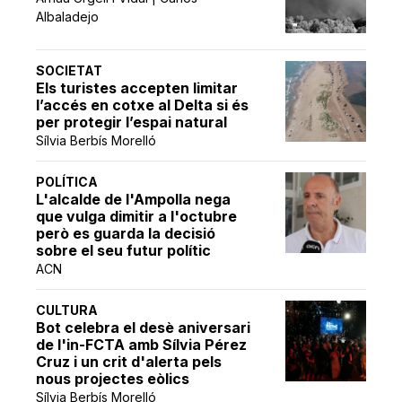
Albaladejo
SOCIETAT
Els turistes accepten limitar
l’accés en cotxe al Delta si és
per protegir l’espai natural
Sílvia Berbís Morelló
POLÍTICA
L'alcalde de l'Ampolla nega
que vulga dimitir a l'octubre
però es guarda la decisió
sobre el seu futur polític
ACN
CULTURA
Bot celebra el desè aniversari
de l'in-FCTA amb Sílvia Pérez
Cruz i un crit d'alerta pels
nous projectes eòlics
Sílvia Berbís Morelló