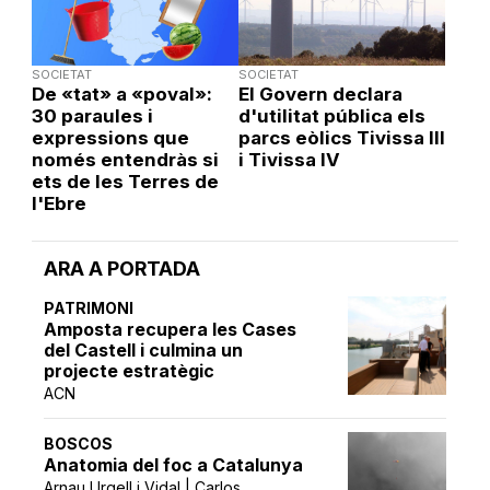
SOCIETAT
SOCIETAT
De «tat» a «poval»:
El Govern declara
30 paraules i
d'utilitat pública els
expressions que
parcs eòlics Tivissa III
només entendràs si
i Tivissa IV
ets de les Terres de
l'Ebre
ARA A PORTADA
PATRIMONI
Amposta recupera les Cases
del Castell i culmina un
projecte estratègic
ACN
BOSCOS
Anatomia del foc a Catalunya
Arnau Urgell i Vidal | Carlos