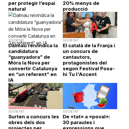
per protegir l’espai
20% menys de
natural
producció
SOCIETAT
SOCIETAT
Dalmau reivindica la
El català de la Franja i
candidatura
un concurs de
“guanyadora” de
cantautors,
Móra la Nova per
protagonistes del
convertir Catalunya
segon Festival Posa-
en “un referent” en
hi Tu l'Accent
IA
SOCIETAT
SOCIETAT
Surten a concurs les
De «tat» a «poval»:
obres dels dos
30 paraules i
projectes per
expressions que