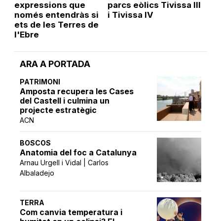
expressions que
parcs eòlics Tivissa III
només entendràs si
i Tivissa IV
ets de les Terres de
l'Ebre
ARA A PORTADA
PATRIMONI
Amposta recupera les Cases
del Castell i culmina un
projecte estratègic
ACN
BOSCOS
Anatomia del foc a Catalunya
Arnau Urgell i Vidal | Carlos
Albaladejo
TERRA
Com canvia temperatura i