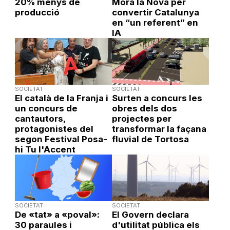
20% menys de
Móra la Nova per
producció
convertir Catalunya
en “un referent” en
IA
SOCIETAT
SOCIETAT
El català de la Franja i
Surten a concurs les
un concurs de
obres dels dos
cantautors,
projectes per
protagonistes del
transformar la façana
segon Festival Posa-
fluvial de Tortosa
hi Tu l'Accent
SOCIETAT
SOCIETAT
De «tat» a «poval»:
El Govern declara
30 paraules i
d'utilitat pública els