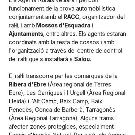
Els Agents Rurals vetllaran pel bon
funcionament de la prova automobilística
conjuntament amb el
RACC
, organitzador del
ral·li, i amb
Mossos d'Esquadra
i
Ajuntaments
, entre altres. Els agents estaran
coordinats amb la resta de cossos i amb
l'organització a través del centre de control
del ral·li que s'instal·larà a
Salou
.
El ral·li transcorre per les comarques de la
Ribera d'Ebre
(Àrea regional de Terres
Ebre), Les Garrigues i l'Urgell (Àrea Regional
Lleida) i l'Alt Camp, Baix Camp, Baix
Penedès, Conca de Barberà, Tarragonès
(Àrea Regional Tarragona). Alguns trams
afecten zones protegides, especialment