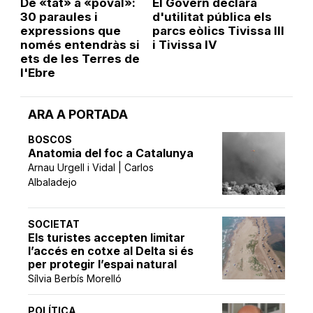
De «tat» a «poval»:
El Govern declara
30 paraules i
d'utilitat pública els
expressions que
parcs eòlics Tivissa III
només entendràs si
i Tivissa IV
ets de les Terres de
l'Ebre
ARA A PORTADA
BOSCOS
Anatomia del foc a Catalunya
Arnau Urgell i Vidal | Carlos
Albaladejo
SOCIETAT
Els turistes accepten limitar
l’accés en cotxe al Delta si és
per protegir l’espai natural
Sílvia Berbís Morelló
POLÍTICA