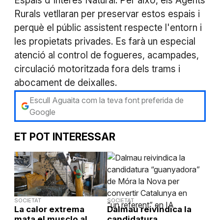
Espais d'Interès Natural. Per això, els Agents
Rurals vetllaran per preservar estos espais i
perquè el públic assistent respecte l'entorn i
les propietats privades. Es farà un especial
atenció al control de fogueres, acampades,
circulació motoritzada fora dels trams i
abocament de deixalles.
Escull Aguaita com la teva font preferida de
Google
ET POT INTERESSAR
SOCIETAT
SOCIETAT
La calor extrema
Dalmau reivindica la
mata el musclo al
candidatura