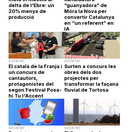
delta de l'Ebre: un
“guanyadora” de
20% menys de
Móra la Nova per
producció
convertir Catalunya
en “un referent” en
IA
SOCIETAT
SOCIETAT
El català de la Franja i
Surten a concurs les
un concurs de
obres dels dos
cantautors,
projectes per
protagonistes del
transformar la façana
segon Festival Posa-
fluvial de Tortosa
hi Tu l'Accent
SOCIETAT
SOCIETAT