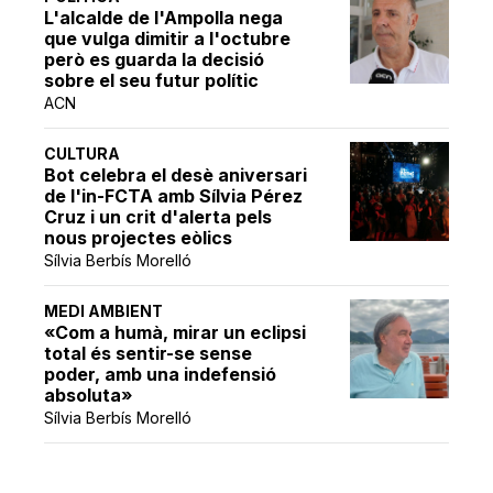
L'alcalde de l'Ampolla nega
que vulga dimitir a l'octubre
però es guarda la decisió
sobre el seu futur polític
ACN
CULTURA
Bot celebra el desè aniversari
de l'in-FCTA amb Sílvia Pérez
Cruz i un crit d'alerta pels
nous projectes eòlics
Sílvia Berbís Morelló
MEDI AMBIENT
«Com a humà, mirar un eclipsi
total és sentir-se sense
poder, amb una indefensió
absoluta»
Sílvia Berbís Morelló