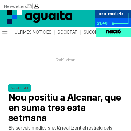
|
Newsletters
ara mateix
21:48
ÚLTIMES NOTÍCIES
SOCIETAT
SUCCESSOS
AGEND
SOCIETAT
Nou positiu a Alcanar, que
en suma tres esta
setmana
Els serveis mèdics s'està realitzant el rastreig dels