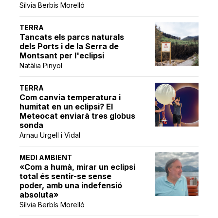
Sílvia Berbís Morelló
TERRA
Tancats els parcs naturals
dels Ports i de la Serra de
Montsant per l'eclipsi
Natàlia Pinyol
TERRA
Com canvia temperatura i
humitat en un eclipsi? El
Meteocat enviarà tres globus
sonda
Arnau Urgell i Vidal
MEDI AMBIENT
«Com a humà, mirar un eclipsi
total és sentir-se sense
poder, amb una indefensió
absoluta»
Sílvia Berbís Morelló